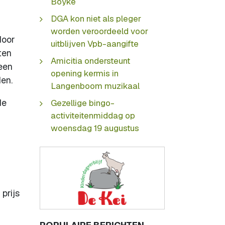
Boyke
DGA kon niet als pleger
worden veroordeeld voor
door
uitblijven Vpb-aangifte
ten
Amicitia ondersteunt
een
opening kermis in
en.
Langenboom muzikaal
de
Gezellige bingo-
activiteitenmiddag op
woensdag 19 augustus
prijs