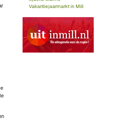
ar
Vakantiejaarmarkt in Mill
ge
de
en