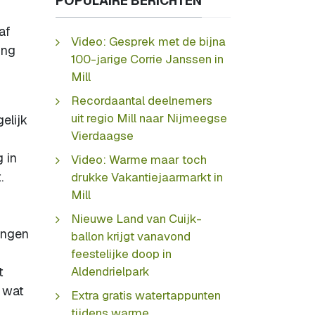
POPULAIRE BERICHTEN
af
Video: Gesprek met de bijna
ing
100-jarige Corrie Janssen in
Mill
Recordaantal deelnemers
uit regio Mill naar Nijmeegse
elijk
Vierdaagse
 in
Video: Warme maar toch
.
drukke Vakantiejaarmarkt in
Mill
Nieuwe Land van Cuijk-
ingen
ballon krijgt vanavond
feestelijke doop in
t
Aldendrielpark
 wat
Extra gratis watertappunten
tijdens warme