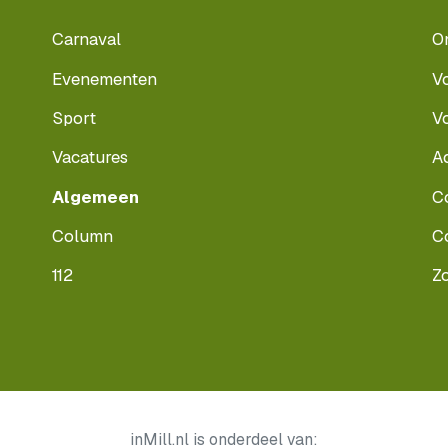
Carnaval
O
Evenementen
V
Sport
V
Vacatures
A
Algemeen
C
Column
C
112
Z
inMill.nl is onderdeel van: