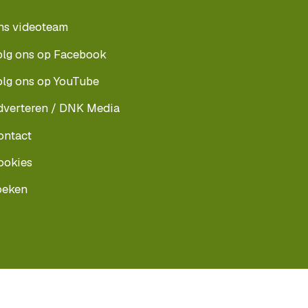
ns videoteam
olg ons op Facebook
olg ons op YouTube
dverteren / DNK Media
ontact
ookies
oeken