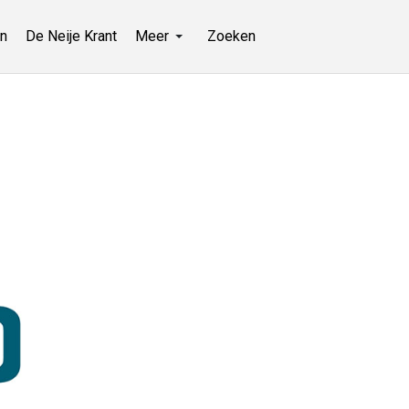
n
De Neije Krant
Meer
Zoeken