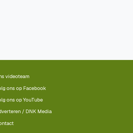
ns videoteam
olg ons op Facebook
olg ons op YouTube
dverteren / DNK Media
ontact