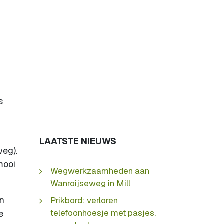
s
LAATSTE NIEUWS
weg).
mooi
Wegwerkzaamheden aan
Wanroijseweg in Mill
en
Prikbord: verloren
telefoonhoesje met pasjes,
e