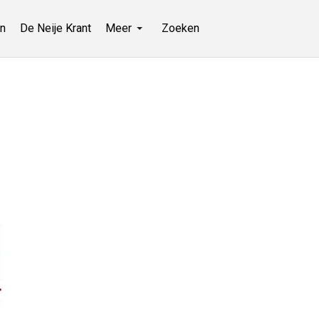
n
De Neije Krant
Meer
Zoeken