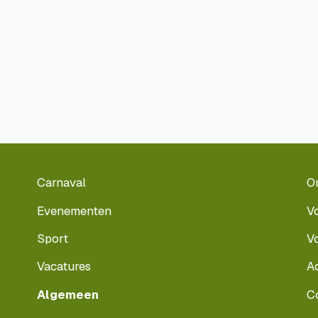
Carnaval
O
Evenementen
V
Sport
V
Vacatures
A
Algemeen
C