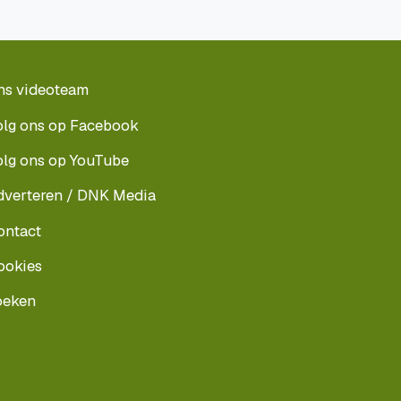
ns videoteam
olg ons op Facebook
olg ons op YouTube
dverteren / DNK Media
ontact
ookies
oeken