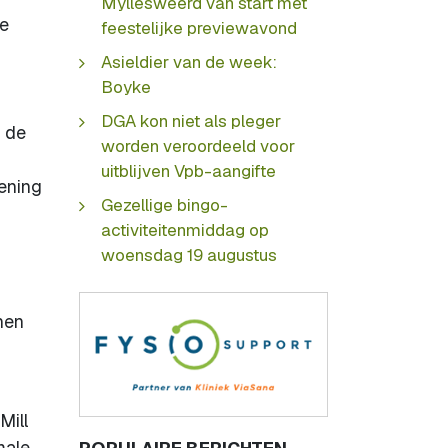
Myllesweerd van start met
we
feestelijke previewavond
Asieldier van de week:
Boyke
DGA kon niet als pleger
 de
worden veroordeeld voor
uitblijven Vpb-aangifte
ening
Gezellige bingo-
activiteitenmiddag op
woensdag 19 augustus
nen
Mill
male