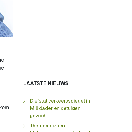
nd
ge
LAATSTE NIEUWS
Diefstal verkeersspiegel in
lkom
Mill dader en getuigen
gezocht
n
Theaterseizoen