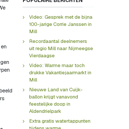
POPULAIRE BERICHTEN
 We
Video: Gesprek met de bijna
100-jarige Corrie Janssen in
Mill
Recordaantal deelnemers
 en
uit regio Mill naar Nijmeegse
r
Vierdaagse
ngen
Video: Warme maar toch
orpen
drukke Vakantiejaarmarkt in
Mill
Nieuwe Land van Cuijk-
rbeeld
ballon krijgt vanavond
rs
feestelijke doop in
Aldendrielpark
Extra gratis watertappunten
tijdens warme