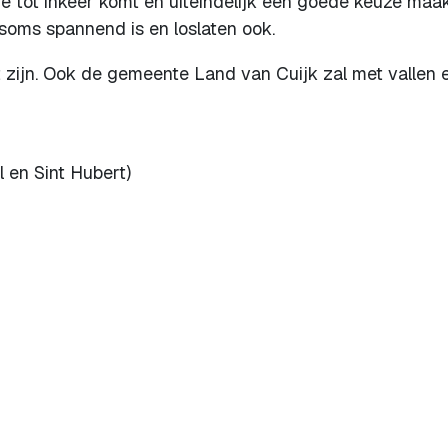
ie tot inkeer komt en uiteindelijk een goede keuze maak
soms spannend is en loslaten ook.
t zijn. Ook de gemeente Land van Cuijk zal met vallen 
l en Sint Hubert)