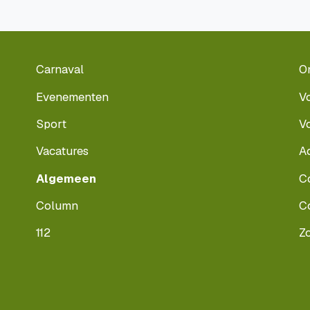
Carnaval
O
Evenementen
V
Sport
V
Vacatures
A
Algemeen
C
Column
C
112
Z