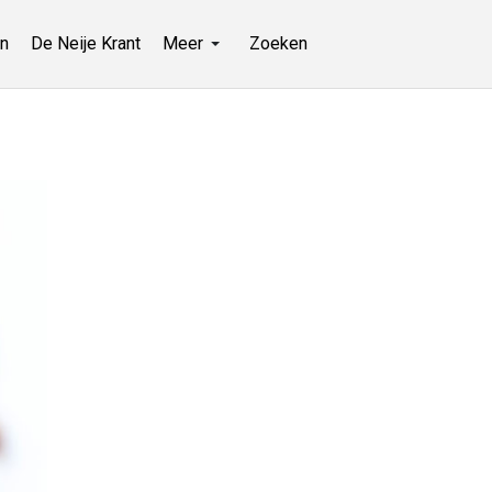
n
De Neije Krant
Meer
Zoeken