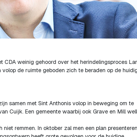
et CDA weinig gehoord over het herindelingsproces La
n volop de ruimte geboden zich te beraden op de huidi
ijn samen met Sint Anthonis volop in beweging om te
an Cuijk. Een gemeente waarbij ook Grave en Mill we
 niet remmen. In oktober zal men een plan presentere
ingsontwerp heeft grote gevolgen voor de huidige