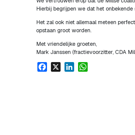
We vertrouwen erop dat de Millse coalit
Hierbij begrijpen we dat het onbekende 
Het zal ook niet allemaal meteen perfec
opstaan groot worden.
Met vriendelijke groeten,
Mark Janssen (fractievoorzitter, CDA Mil
Facebook
X
LinkedIn
WhatsApp