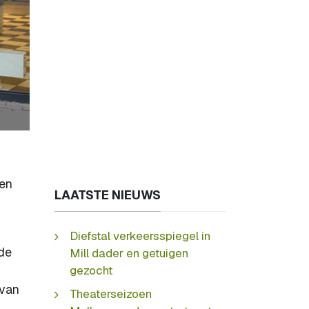
len
LAATSTE NIEUWS
Diefstal verkeersspiegel in
 de
Mill dader en getuigen
gezocht
 van
Theaterseizoen