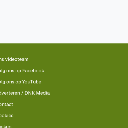
ns videoteam
olg ons op Facebook
olg ons op YouTube
dverteren / DNK Media
ontact
ookies
oeken