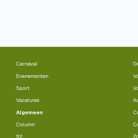
Carnaval
O
Evenementen
V
Sport
V
Vacatures
A
Algemeen
C
Column
C
112
Z