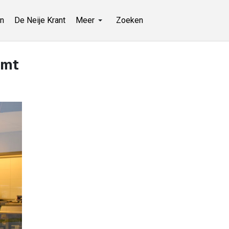
n
De Neije Krant
Meer
Zoeken
emt