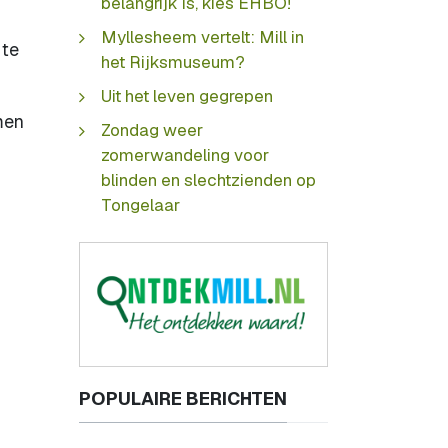
belangrijk is, kies EHBO!
Myllesheem vertelt: Mill in
 te
het Rijksmuseum?
Uit het leven gegrepen
men
Zondag weer
zomerwandeling voor
blinden en slechtzienden op
Tongelaar
POPULAIRE BERICHTEN