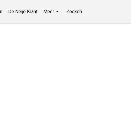
n
De Neije Krant
Meer
Zoeken