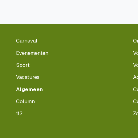
Carnaval
O
Evenementen
V
Sport
V
Vacatures
A
Algemeen
C
Column
C
112
Z