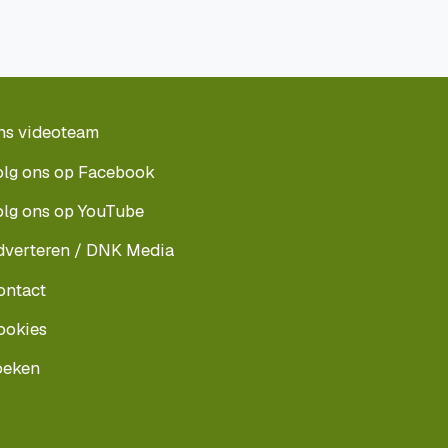
ns videoteam
olg ons op Facebook
olg ons op YouTube
dverteren / DNK Media
ontact
ookies
oeken