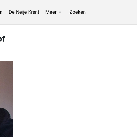
n
De Neije Krant
Meer
Zoeken
of