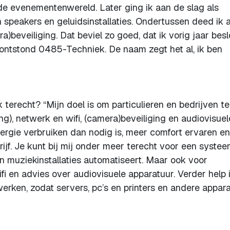
de evenementenwereld. Later ging ik aan de slag als
 speakers en geluidsinstallaties. Ondertussen deed ik a
)beveiliging. Dat beviel zo goed, dat ik vorig jaar besl
 ontstond 0485-Techniek. De naam zegt het al, ik ben
erecht? “Mijn doel is om particulieren en bedrijven te
g), netwerk en wifi, (camera)beveiliging en audiovisuel
ergie verbruiken dan nodig is, meer comfort ervaren en
drijf. Je kunt bij mij onder meer terecht voor een syste
n muziekinstallaties automatiseert. Maar ook voor
i en advies over audiovisuele apparatuur. Verder help 
werken, zodat servers, pc’s en printers en andere appar