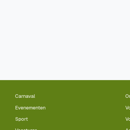
Carnaval
O
Evenementen
V
Sport
V