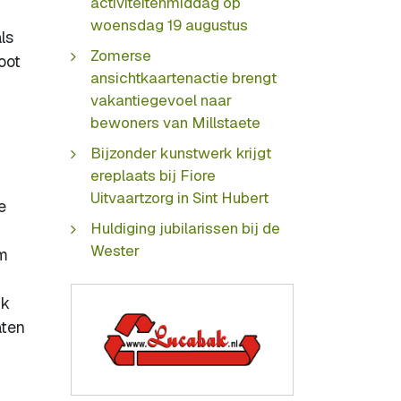
activiteitenmiddag op
woensdag 19 augustus
ls
Zomerse
oot
ansichtkaartenactie brengt
vakantiegevoel naar
bewoners van Millstaete
Bijzonder kunstwerk krijgt
ereplaats bij Fiore
Uitvaartzorg in Sint Hubert
e
Huldiging jubilarissen bij de
Wester
em
ik
aten