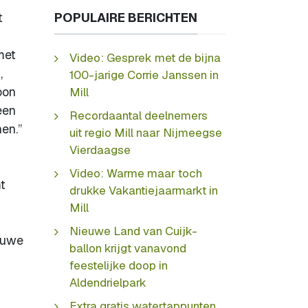
t
POPULAIRE BERICHTEN
met
Video: Gesprek met de bijna
,
100-jarige Corrie Janssen in
oon
Mill
een
Recordaantal deelnemers
en.”
uit regio Mill naar Nijmeegse
Vierdaagse
Video: Warme maar toch
t
drukke Vakantiejaarmarkt in
Mill
Nieuwe Land van Cuijk-
ieuwe
ballon krijgt vanavond
feestelijke doop in
Aldendrielpark
Extra gratis watertappunten