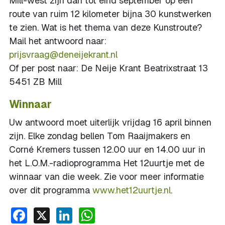
Mill-west zijn dan tot eind september op een
route van ruim 12 kilometer bijna 30 kunstwerken
te zien. Wat is het thema van deze Kunstroute?
Mail het antwoord naar:
prijsvraag@deneijekrant.nl
Of per post naar: De Neije Krant Beatrixstraat 13
5451 ZB Mill
Winnaar
Uw antwoord moet uiterlijk vrijdag 16 april binnen
zijn. Elke zondag bellen Tom Raaijmakers en
Corné Kremers tussen 12.00 uur en 14.00 uur in
het L.O.M.-radioprogramma Het 12uurtje met de
winnaar van die week. Zie voor meer informatie
over dit programma
www.het12uurtje.nl
.
Facebook
X
LinkedIn
WhatsApp