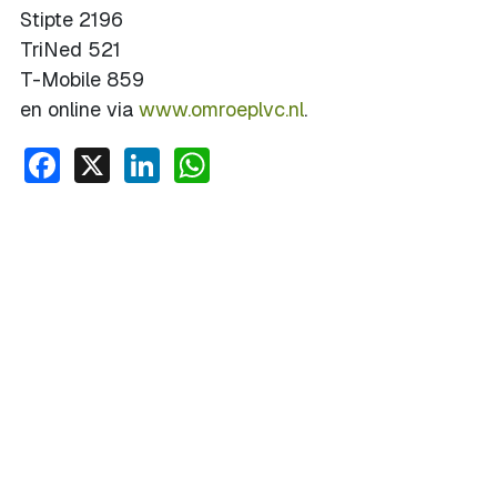
Stipte 2196
TriNed 521
T-Mobile 859
en online via
www.omroeplvc.nl
.
Facebook
X
LinkedIn
WhatsApp