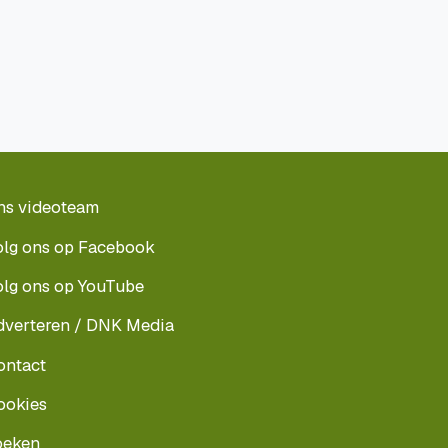
ns videoteam
olg ons op Facebook
olg ons op YouTube
dverteren / DNK Media
ontact
ookies
oeken