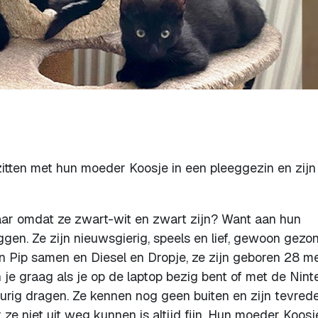
 zitten met hun moeder Koosje in een pleeggezin en zijn
maar omdat ze zwart-wit en zwart zijn? Want aan hun
iggen. Ze zijn nieuwsgierig, speels en lief, gewoon gezo
n Pip samen en Diesel en Dropje, ze zijn geboren 28 me
 je graag als je op de laptop bezig bent of met de Nint
rig dragen. Ze kennen nog geen buiten en zijn tevrede
ze niet uit weg kunnen is altijd fijn. Hun moeder Koosj