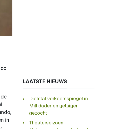
 op
LAATSTE NIEUWS
nde
Diefstal verkeersspiegel in
i
Mill dader en getuigen
endo,
gezocht
n in
Theaterseizoen
e