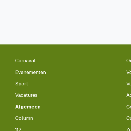
Carnaval
O
Evenementen
V
Sport
V
Vacatures
A
Algemeen
C
Column
C
112
Z