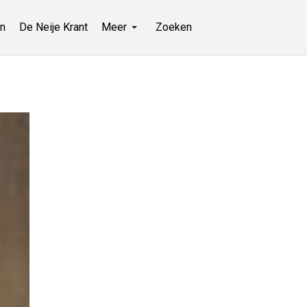
n
De Neije Krant
Meer
Zoeken