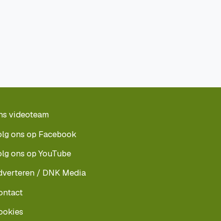
ns videoteam
olg ons op Facebook
olg ons op YouTube
dverteren / DNK Media
ontact
ookies