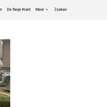
n
De Neije Krant
Meer
Zoeken