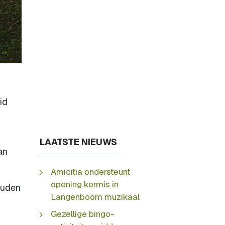
id
LAATSTE NIEUWS
an
Amicitia ondersteunt
opening kermis in
ouden
Langenboom muzikaal
Gezellige bingo-