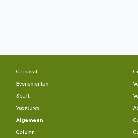
Carnaval
O
Evenementen
V
Sport
V
Vacatures
A
Algemeen
C
Column
C