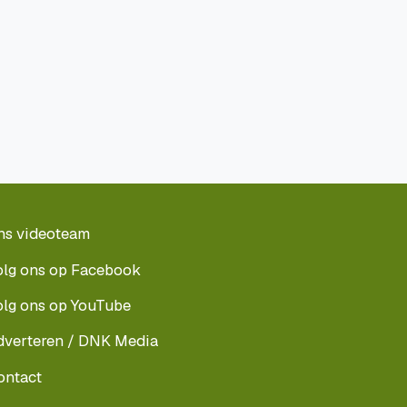
ns videoteam
olg ons op Facebook
olg ons op YouTube
dverteren / DNK Media
ontact