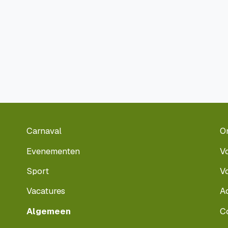
Carnaval
O
Evenementen
V
Sport
V
Vacatures
A
Algemeen
C