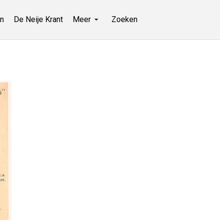
n
De Neije Krant
Meer
Zoeken