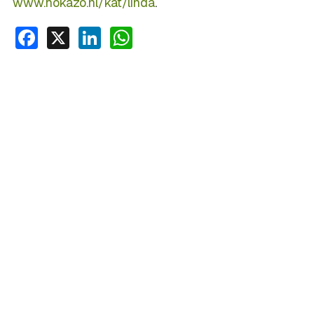
www.hokazo.nl/kat/linda
.
Facebook
X
LinkedIn
WhatsApp