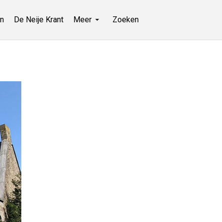
n
De Neije Krant
Meer
Zoeken