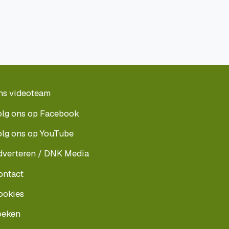
ns videoteam
olg ons op Facebook
olg ons op YouTube
dverteren / DNK Media
ontact
ookies
oeken