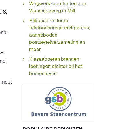
Wegwerkzaamheden aan
Wanroijseweg in Mill
 8,
Prikbord: verloren
telefoonhoesje met pasjes,
sel
aangeboden
postzegelverzameling en
meer
en
Klasseboeren brengen
ond
leerlingen dichter bij het
boerenleven
rmsel