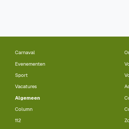
Carnaval
O
Evenementen
V
Sport
V
Vacatures
A
Algemeen
C
Column
C
112
Z