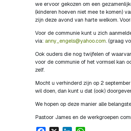
we ervoor gekozen om een gezamenlijke
(kinderen hoeven niet mee te komen) van
zijn deze avond van harte welkom. Voora
Voor de communie kunt u zich aanmeld
via:
anny_engels@yahoo.com
. (graag v
Ook ouders die nog twijfelen of waarvan
voor de communie of het vormsel kan o
zelf.
Mocht u verhinderd zijn op 2 september
wil doen, dan kunt u dat (ook) doorgeve
We hopen op deze manier alle belangste
Pastoor James en de werkgroepen com
Facebook
X
LinkedIn
WhatsApp