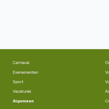
Carnaval
O
Evenementen
V
Sport
V
Vacatures
A
Algemeen
C