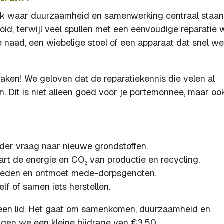
ek waar duurzaamheid en samenwerking centraal staan.
id, terwijl veel spullen met een eenvoudige reparatie 
 naad, een wiebelige stoel of een apparaat dat snel w
ken! We geloven dat de reparatiekennis die velen al
n. Dit is niet alleen goed voor je portemonnee, maar oo
der vraag naar nieuwe grondstoffen.
rt de energie en CO₂ van productie en recycling.
gheden en ontmoet mede-dorpsgenoten.
lf of samen iets herstellen.
f geen lid. Het gaat om samenkomen, duurzaamheid en
ragen we een kleine bijdrage van €3,50.