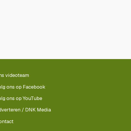
ns videoteam
olg ons op Facebook
olg ons op YouTube
dverteren / DNK Media
ontact