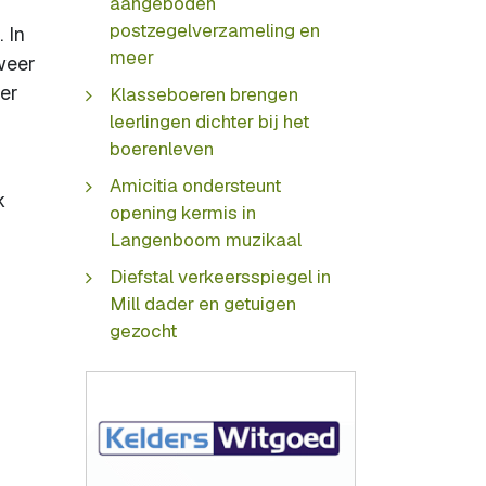
aangeboden
postzegelverzameling en
 In
meer
weer
eer
Klasseboeren brengen
leerlingen dichter bij het
boerenleven
Amicitia ondersteunt
k
opening kermis in
Langenboom muzikaal
Diefstal verkeersspiegel in
Mill dader en getuigen
gezocht