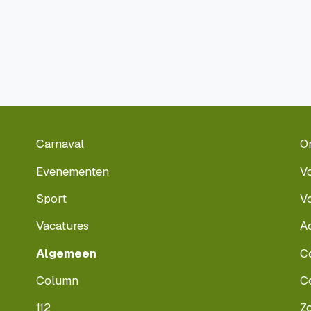
Carnaval
O
Evenementen
V
Sport
V
Vacatures
A
Algemeen
C
Column
C
112
Z