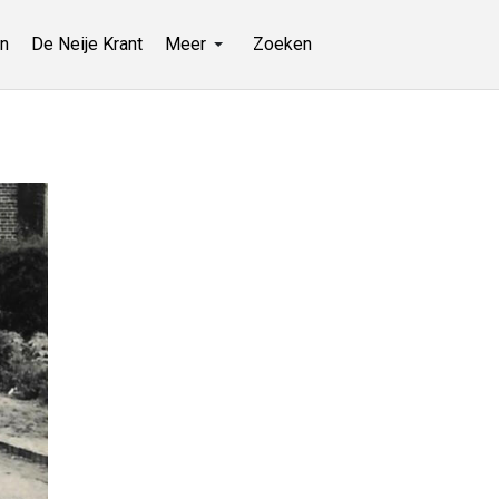
n
De Neije Krant
Meer
Zoeken