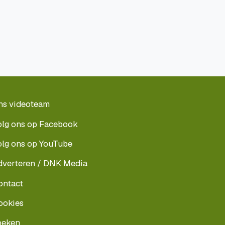
ns videoteam
olg ons op Facebook
olg ons op YouTube
dverteren / DNK Media
ontact
ookies
oeken