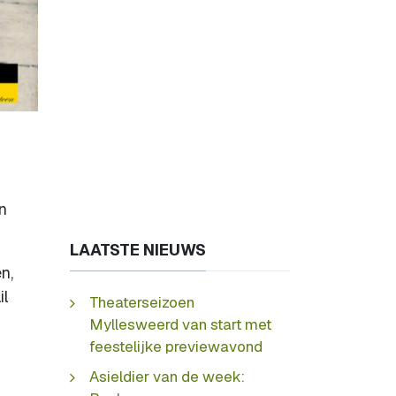
on
LAATSTE NIEUWS
n,
il
Theaterseizoen
Myllesweerd van start met
feestelijke previewavond
Asieldier van de week: