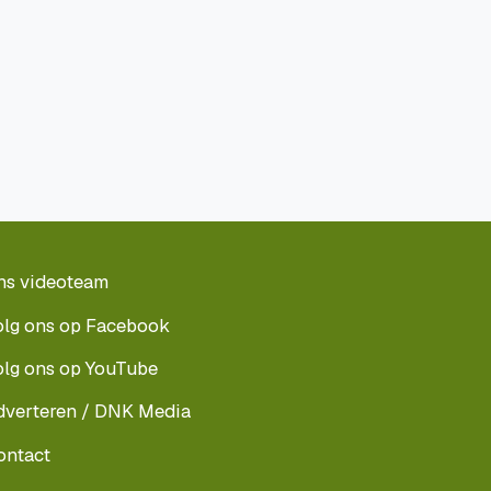
ns videoteam
olg ons op Facebook
olg ons op YouTube
dverteren / DNK Media
ontact