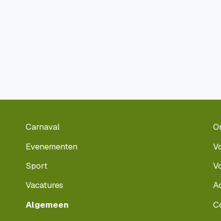
Carnaval
O
Evenementen
V
Sport
V
Vacatures
A
Algemeen
C