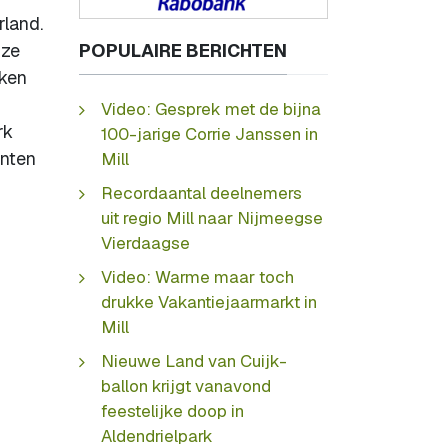
land.
 ze
POPULAIRE BERICHTEN
eken
Video: Gesprek met de bijna
rk
100-jarige Corrie Janssen in
anten
Mill
Recordaantal deelnemers
uit regio Mill naar Nijmeegse
Vierdaagse
Video: Warme maar toch
drukke Vakantiejaarmarkt in
Mill
Nieuwe Land van Cuijk-
ballon krijgt vanavond
feestelijke doop in
Aldendrielpark