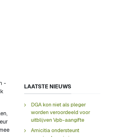
n -
LAATSTE NIEUWS
nk
DGA kon niet als pleger
worden veroordeeld voor
en,
uitblijven Vpb-aangifte
seur
rmee
Amicitia ondersteunt