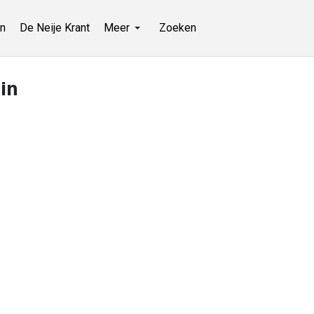
n
De Neije Krant
Meer
Zoeken
in