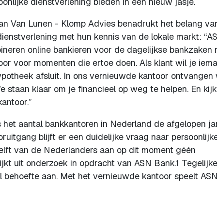
oonlijke dienstverlening bieden in een nieuw jasje.
van Van Lunen - Klomp Advies benadrukt het belang va
 dienstverlening met hun kennis van de lokale markt: “A
neren online bankieren voor de dagelijkse bankzaken 
toor voor momenten die ertoe doen. Als klant wil je iem
hypotheek afsluit. In ons vernieuwde kantoor ontvangen
 staan klaar om je financieel op weg te helpen. En kij
kantoor.”
s het aantal bankkantoren in Nederland de afgelopen ja
uitgang blijft er een duidelijke vraag naar persoonlijk
helft van de Nederlanders aan op dit moment géén
ijkt uit onderzoek in opdracht van ASN Bank.1 Tegelijke
l behoefte aan. Met het vernieuwde kantoor speelt AS