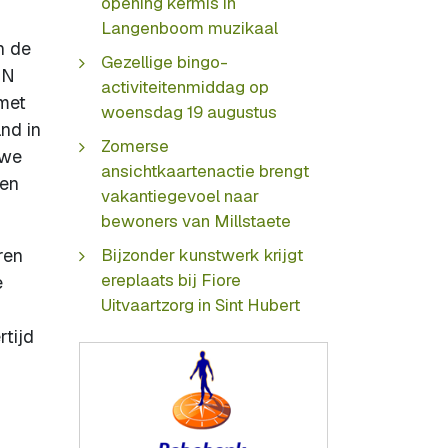
opening kermis in
Langenboom muzikaal
n de
Gezellige bingo-
SN
activiteitenmiddag op
met
woensdag 19 augustus
and in
Zomerse
 we
ansichtkaartenactie brengt
ken
vakantiegevoel naar
bewoners van Millstaete
ren
Bijzonder kunstwerk krijgt
ereplaats bij Fiore
e
Uitvaartzorg in Sint Hubert
rtijd
N