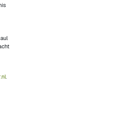
nis
aul
acht
.nl
.