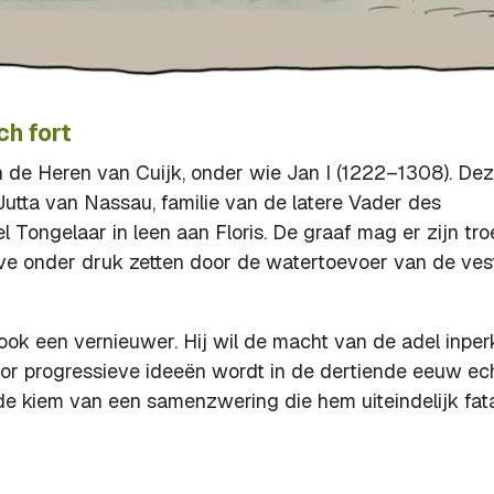
ch fort
an de Heren van Cuijk, onder wie Jan I (1222–1308). De
utta van Nassau, familie van de latere Vader des
l Tongelaar in leen aan Floris. De graaf mag er zijn tr
ave onder druk zetten door de watertoevoer van de ves
ar ook een vernieuwer. Hij wil de macht van de adel inpe
r progressieve ideeën wordt in de dertiende eeuw ec
de kiem van een samenzwering die hem uiteindelijk fat