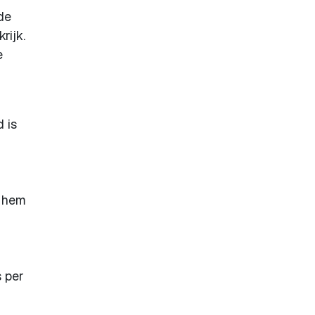
de
rijk.
e
d is
n hem
s per