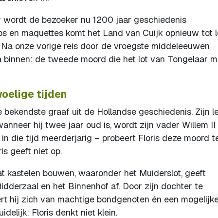
r wordt de bezoeker nu 1200 jaar geschiedenis
ips en maquettes komt het Land van Cuijk opnieuw tot 
 Na onze vorige reis door de vroegste middeleeuwen
 binnen: de tweede moord die het lot van Tongelaar 
woelige tijden
e bekendste graaf uit de Hollandse geschiedenis. Zijn l
nneer hij twee jaar oud is, wordt zijn vader Willem II
in die tijd meerderjarig – probeert Floris deze moord t
s geeft niet op.
laat kastelen bouwen, waaronder het Muiderslot, geeft
derzaal en het Binnenhof af. Door zijn dochter te
rt hij zich van machtige bondgenoten én een mogelijk
elijk: Floris denkt niet klein.