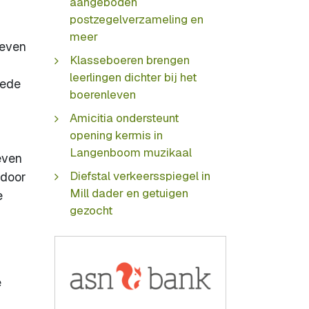
aangeboden
postzegelverzameling en
meer
leven
Klasseboeren brengen
leerlingen dichter bij het
mede
boerenleven
Amicitia ondersteunt
opening kermis in
Langenboom muzikaal
even
Diefstal verkeersspiegel in
 door
Mill dader en getuigen
e
gezocht
e