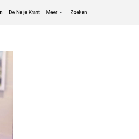
n
De Neije Krant
Meer
Zoeken