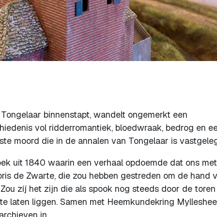
 Tongelaar binnenstapt, wandelt ongemerkt een
hiedenis vol ridderromantiek, bloedwraak, bedrog en e
erste moord die in de annalen van Tongelaar is vastgele
oek uit 1840 waarin een verhaal opdoemde dat ons me
loris de Zwarte, die zou hebben gestreden om de hand 
Zou zíj het zijn die als spook nog steeds door de toren
te laten liggen. Samen met Heemkundekring Mylleshe
rchieven in.