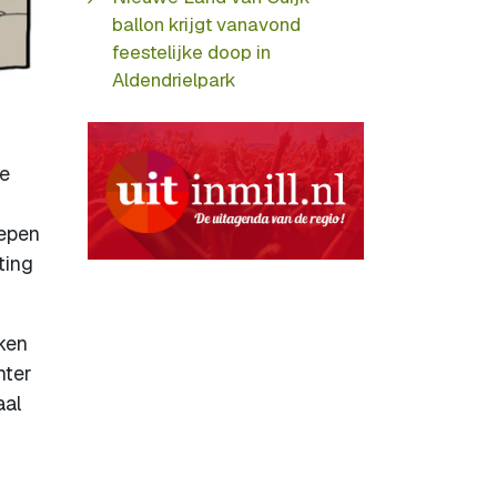
ballon krijgt vanavond
feestelijke doop in
Aldendrielpark
ze
oepen
ting
rken
hter
aal