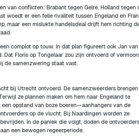
n van conflicten: Brabant tegen Gelre, Holland tegen 
t woedt er een felle rivaliteit tussen Engeland en Frank
mp, maar een mislukte handelsdeal drijft hem richting d
raad.
een complot op touw. In dat plan figureert ook Jan van
nd. Dat Floris op Tongelaar zou zijn ontvoerd of vermoor
ij de samenzwering staat vast.
njacht bij Utrecht ontvoerd. De samenzweerders brenge
. Terwijl ze plannen maken om hem naar Engeland te
eel een opstand van boze boeren—aanhangers van de
 ontvoerders op de vlucht. Bij Naardingen worden ze
bevrijden. In de paniek die volgt, doden de ontvoerder
e aan een bewogen regeerperiode.