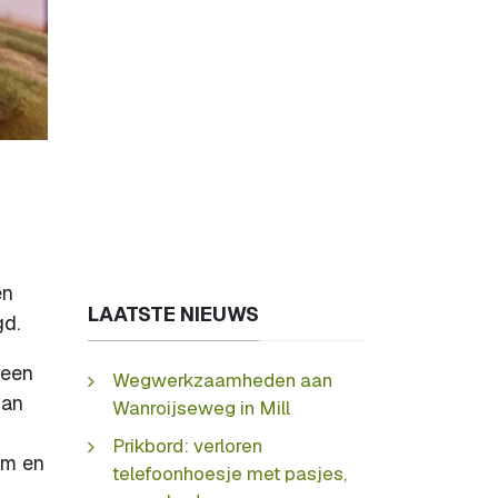
en
LAATSTE NIEUWS
gd.
teen
Wegwerkzaamheden aan
van
Wanroijseweg in Mill
Prikbord: verloren
em en
telefoonhoesje met pasjes,