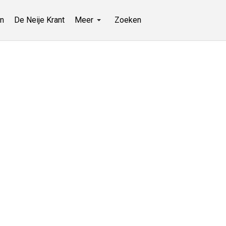
n
De Neije Krant
Meer
Zoeken