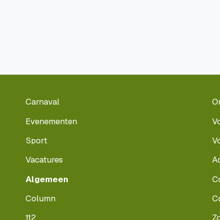
Carnaval
O
Evenementen
V
Sport
V
Vacatures
A
Algemeen
C
Column
C
112
Z