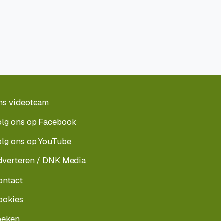
ns videoteam
olg ons op Facebook
olg ons op YouTube
dverteren / DNK Media
ontact
ookies
oeken