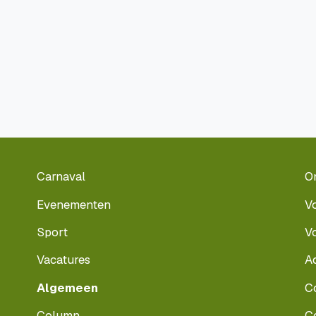
Carnaval
O
Evenementen
V
Sport
V
Vacatures
A
Algemeen
C
Column
C