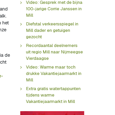
Video: Gesprek met de bijna
land
100-jarige Corrie Janssen in
Mill
lk.
n het
Diefstal verkeersspiegel in
nze
Mill dader en getuigen
gezocht
Recordaantal deelnemers
uit regio Mill naar Nijmeegse
ia de
Vierdaagse
icht
Video: Warme maar toch
drukke Vakantiejaarmarkt in
e-
Mill
Extra gratis watertappunten
tijdens warme
Vakantiejaarmarkt in Mill