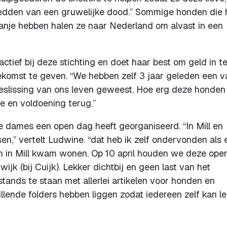
redden van een gruwelijke dood.” Sommige honden die h
panje hebben halen ze naar Nederland om alvast in een
r actief bij deze stichting en doet haar best om geld in t
omst te geven. “We hebben zelf 3 jaar geleden een v
eslissing van ons leven geweest. Hoe erg deze honden
de en voldoening terug.”
dames een open dag heeft georganiseerd. “In Mill en
n,” vertelt Ludwine. “dat heb ik zelf ondervonden als 
en in Mill kwam wonen. Op 10 april houden we deze ope
jk (bij Cuijk). Lekker dichtbij en geen last van het
tands te staan met allerlei artikelen voor honden en
llende folders hebben liggen zodat iedereen zelf kan l