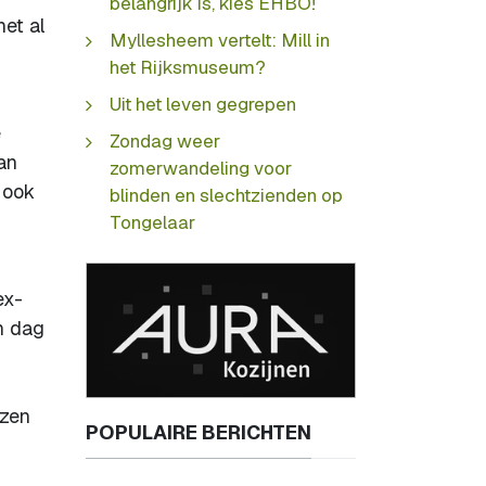
belangrijk is, kies EHBO!
et al
Myllesheem vertelt: Mill in
het Rijksmuseum?
Uit het leven gegrepen
e
Zondag weer
an
zomerwandeling voor
 ook
blinden en slechtzienden op
Tongelaar
ex-
n dag
ezen
POPULAIRE BERICHTEN