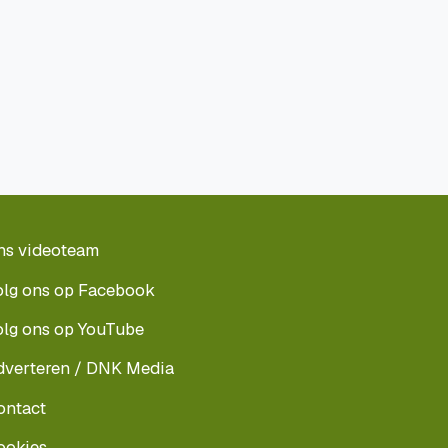
ns videoteam
olg ons op Facebook
olg ons op YouTube
dverteren / DNK Media
ontact
ookies