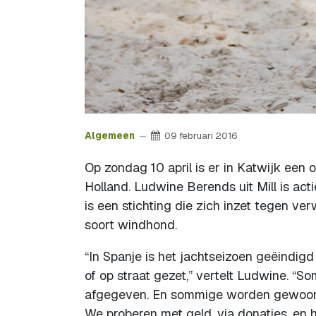
Algemeen
09 februari 2016
Op zondag 10 april is er in Katwijk ee
Holland. Ludwine Berends uit Mill is act
is een stichting die zich inzet tegen v
soort windhond.
“In Spanje is het jachtseizoen geëindi
of op straat gezet,” vertelt Ludwine. “
afgegeven. En sommige worden gewoon 
We proberen met geld, via donaties, en 