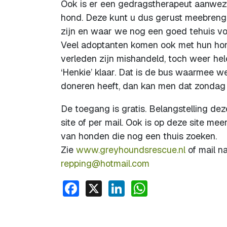
Ook is er een gedragstherapeut aanwezi
hond. Deze kunt u dus gerust meebrenge
zijn en waar we nog een goed tehuis vo
Veel adoptanten komen ook met hun hond
verleden zijn mishandeld, toch weer he
‘Henkie’ klaar. Dat is de bus waarmee w
doneren heeft, dan kan men dat zondag 
De toegang is gratis. Belangstelling d
site of per mail. Ook is op deze site me
van honden die nog een thuis zoeken.
Zie
www.greyhoundsrescue.nl
of mail n
repping@hotmail.com
Facebook
X
LinkedIn
WhatsApp