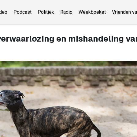
deo
Podcast
Politiek
Radio
Weekboeket
Vrienden va
 verwaarlozing en mishandeling va