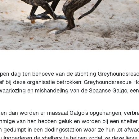
n open dag ten behoeve van de stichting Greyhoundsres
ief bij deze organisatie betrokken. Greyhoundsrescue H
erwaarlozing en mishandeling van de Spaanse Galgo, een
gd en dan worden er massaal Galgo’s opgehangen, verbr
Sommige van hen hebben geluk en worden bij een shelter
gedumpt in een dodingsstation waar ze hun lot afwac
hulpgoederen de shelters te helpen zodat ze deze lieve,