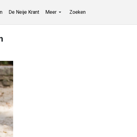
n
De Neije Krant
Meer
Zoeken
n