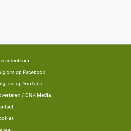
ns videoteam
olg ons op Facebook
olg ons op YouTube
dverteren / DNK Media
ontact
ookies
oeken