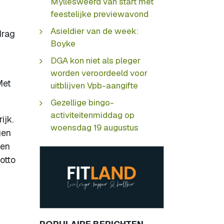
Myllesweerd van start met
feestelijke previewavond
Asieldier van de week:
drag
Boyke
DGA kon niet als pleger
worden veroordeeld voor
Met
uitblijven Vpb-aangifte
Gezellige bingo-
activiteitenmiddag op
ijk.
woensdag 19 augustus
gen
ten
otto