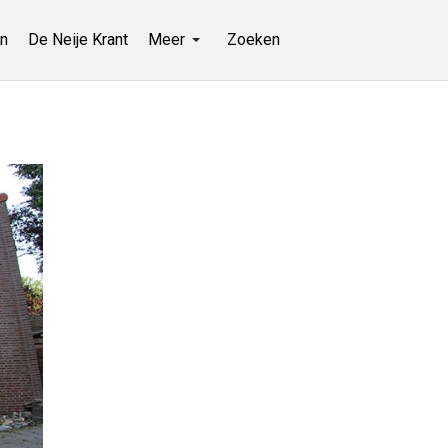
n
De Neije Krant
Meer
Zoeken