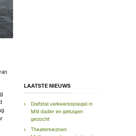
van
LAATSTE NIEUWS
ig
d
Diefstal verkeersspiegel in
ag
Mill dader en getuigen
ar
gezocht
Theaterseizoen