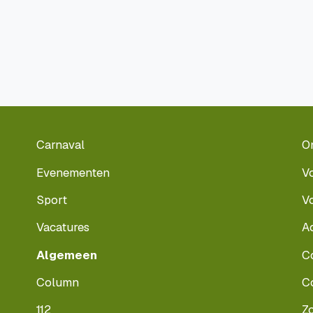
Carnaval
O
Evenementen
V
Sport
V
Vacatures
A
Algemeen
C
Column
C
112
Z