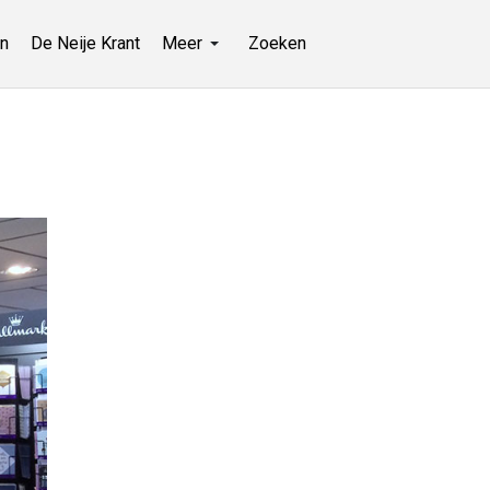
n
De Neije Krant
Meer
Zoeken