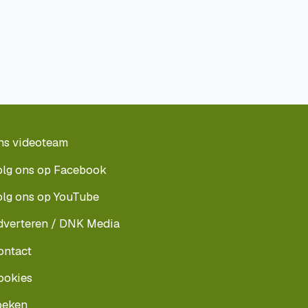
ns videoteam
olg ons op Facebook
olg ons op YouTube
dverteren / DNK Media
ontact
ookies
oeken