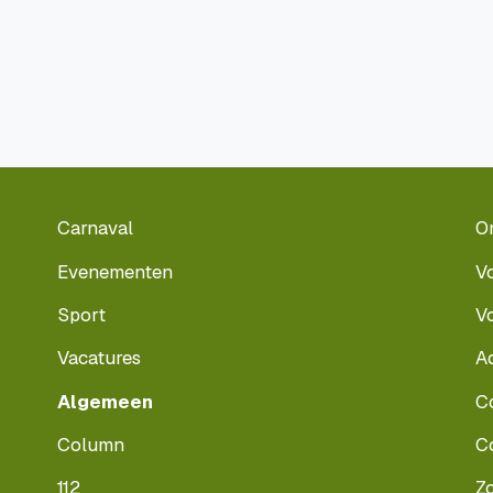
Carnaval
O
Evenementen
V
Sport
V
Vacatures
A
Algemeen
C
Column
C
112
Z