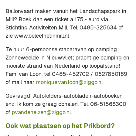
Ballonvaart maken vanuit het Landschapspark in
Mill? Boek dan een ticket a 175,- euro via
Stichting Activiteiten Mill. Tel. 0485-325634 of
zie www.beleefhetinmill.nl
Te huur 6-persoonse stacaravan op camping
Zonneweelde in Nieuwvliet; prachtige camping en
mooiste strand van Nederland op loopafstand!
Fam. van Loon, tel 0485-452702 / 0627850169
of mail naar
monique.van.loon@ziggo.nl
.
Gevraagd: Autofolders-autobladen-autoboeken
enz. Ik kom ze graag ophalen. Tel. 06-51568300
of
pvandenelzen@ziggo.nl
.
Ook wat plaatsen op het Prikbord?