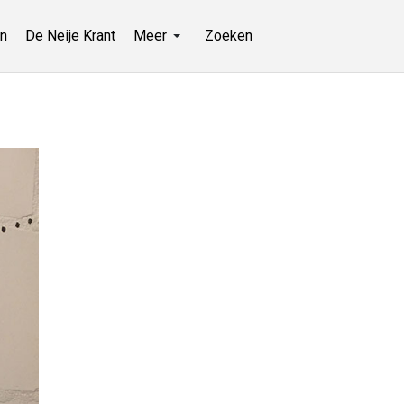
n
De Neije Krant
Meer
Zoeken