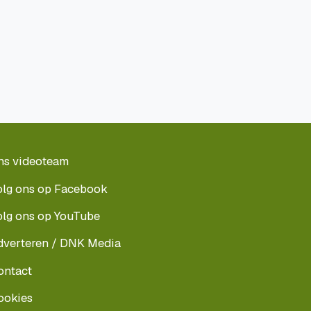
ns videoteam
olg ons op Facebook
olg ons op YouTube
dverteren / DNK Media
ontact
ookies