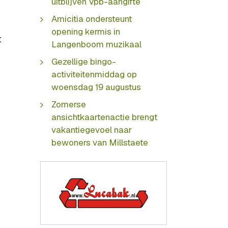
uitblijven Vpb-aangifte
Amicitia ondersteunt
opening kermis in
t
Langenboom muzikaal
Gezellige bingo-
activiteitenmiddag op
woensdag 19 augustus
Zomerse
ansichtkaartenactie brengt
vakantiegevoel naar
bewoners van Millstaete