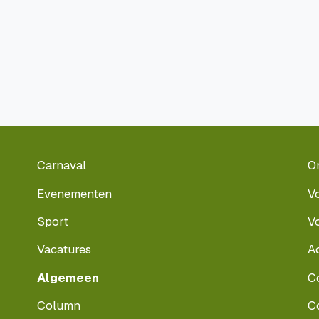
Carnaval
O
Evenementen
V
Sport
V
Vacatures
A
Algemeen
C
Column
C