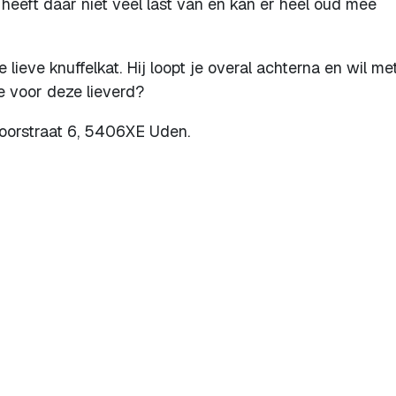
j heeft daar niet veel last van en kan er heel oud mee
lieve knuffelkat. Hij loopt je overal achterna en wil me
je voor deze lieverd?
orstraat 6, 5406XE Uden.