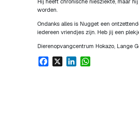
Hij heeft chronische niesziekte, maar hi
worden.
Ondanks alles is Nugget een ontzettende 
iedereen vriendjes zijn. Heb jij een plek
Dierenopvangcentrum Hokazo, Lange Go
Facebook
X
LinkedIn
WhatsApp