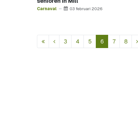
senioren in Mill
Carnaval
03 februari 2026
3
4
5
6
7
8