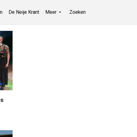
n
De Neije Krant
Meer
Zoeken
ds