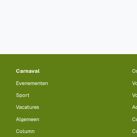
Carnaval
O
Evenementen
V
Sport
V
Vacatures
A
Algemeen
C
Column
C