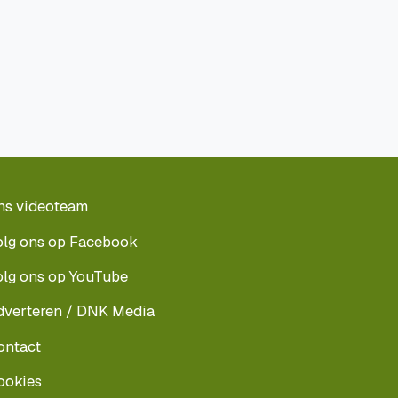
ns videoteam
olg ons op Facebook
olg ons op YouTube
dverteren / DNK Media
ontact
ookies