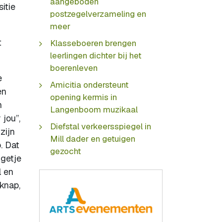
aangeboden
itie
postzegelverzameling en
meer
t
Klasseboeren brengen
leerlingen dichter bij het
boerenleven
e
Amicitia ondersteunt
en
opening kermis in
n
Langenboom muzikaal
 jou”,
Diefstal verkeersspiegel in
zijn
Mill dader en getuigen
. Dat
gezocht
ngetje
l en
 knap,