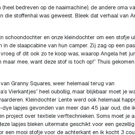
h (heel bedreven op de naaimachine), de andere oma v
 in die stoffenhal was geweest. Bleek dat verhaal van A
n schoondochter en onze kleindochter om een stofje ui
n in de slaapcabine van hun camper. Zij zag op een pa
 vroeg of dit ook zo te koop was, waarop Angela het ju
m maar mee, want deze stof is toch op!” Thuis gekomen
 van Granny Squares, weer helemaal terug van
 Vierkantjes” heel oubollig, maar blijkbaar moet je w
waarderen. Kleindochter Lente werd ook helemaal happ
nd-dye lapjes gevonden van meer dan 45 jaar oud, die i
en project over textiele verftechnieken. Soms moet je 
eze lapjes bleken uitermate geschikt voor een gezellig
or een mooi stofje voor de achterkant en ik kocht 3 co