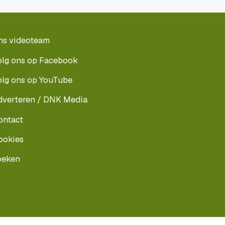
ns videoteam
olg ons op Facebook
olg ons op YouTube
dverteren / DNK Media
ontact
ookies
oeken