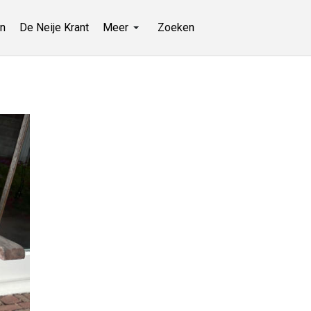
n
De Neije Krant
Meer
Zoeken