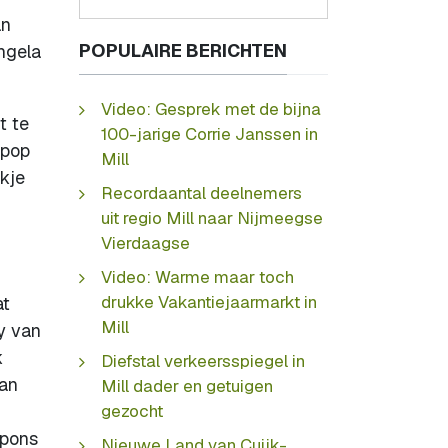
an
POPULAIRE BERICHTEN
ngela
Video: Gesprek met de bijna
t te
100-jarige Corrie Janssen in
spop
Mill
rkje
Recordaantal deelnemers
uit regio Mill naar Nijmeegse
Vierdaagse
Video: Warme maar toch
drukke Vakantiejaarmarkt in
at
Mill
y van
k
Diefstal verkeersspiegel in
aan
Mill dader en getuigen
gezocht
upons
Nieuwe Land van Cuijk-