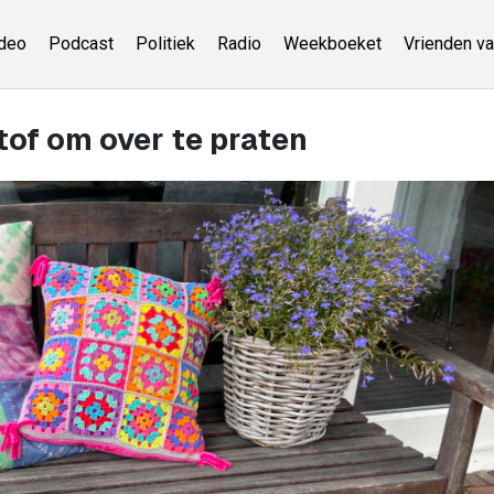
deo
Podcast
Politiek
Radio
Weekboeket
Vrienden va
tof om over te praten