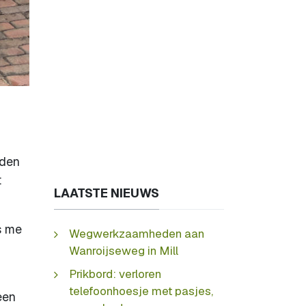
nden
:
LAATSTE NIEUWS
s me
Wegwerkzaamheden aan
Wanroijseweg in Mill
Prikbord: verloren
telefoonhoesje met pasjes,
een