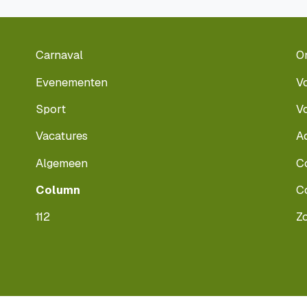
Carnaval
O
Evenementen
V
Sport
V
Vacatures
A
Algemeen
C
Column
C
112
Z