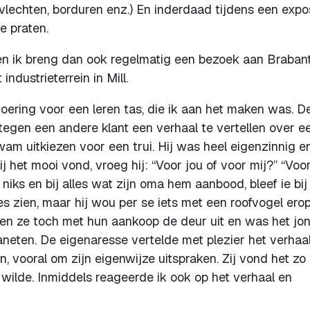
echten, borduren enz.) En inderdaad tijdens een expos
e praten.
n en ik breng dan ook regelmatig een bezoek aan Braban
industrieterrein in Mill.
 voering voor een leren tas, die ik aan het maken was. D
 tegen een andere klant een verhaal te vertellen over e
wam uitkiezen voor een trui. Hij was heel eigenzinnig e
ij het mooi vond, vroeg hij: “Voor jou of voor mij?” “Voor
iks en bij alles wat zijn oma hem aanbood, bleef ie bij 
es zien, maar hij wou per se iets met een roofvogel erop
ngen ze toch met hun aankoop de deur uit en was het jo
planeten. De eigenaresse vertelde met plezier het verhaa
 vooral om zijn eigenwijze uitspraken. Zij vond het zo
 wilde. Inmiddels reageerde ik ook op het verhaal en