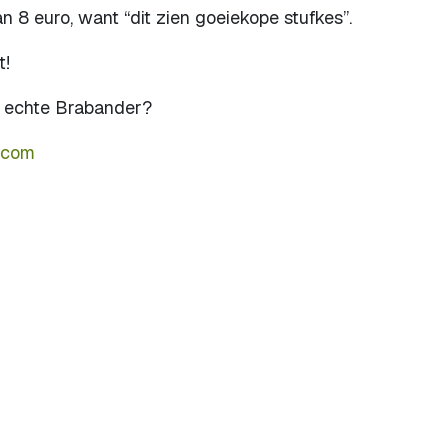
an 8 euro, want “dit zien goeiekope stufkes”.
t!
en echte Brabander?
.com