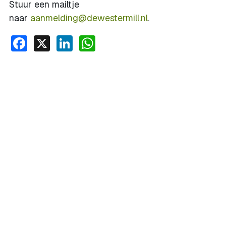
Stuur een mailtje
naar
aanmelding@dewestermill.nl
.
Facebook
X
LinkedIn
WhatsApp