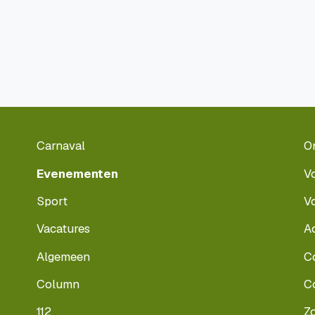
Carnaval
O
Evenementen
V
Sport
V
Vacatures
A
Algemeen
C
Column
C
112
Z