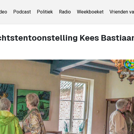
deo
Podcast
Politiek
Radio
Weekboeket
Vrienden va
chtstentoonstelling Kees Bastiaa