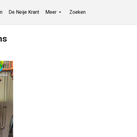
n
De Neije Krant
Meer
Zoeken
ns