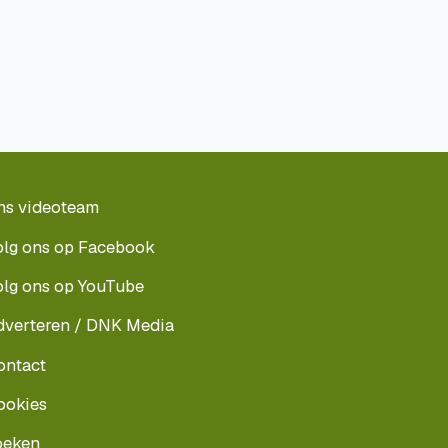
ns videoteam
olg ons op Facebook
olg ons op YouTube
dverteren / DNK Media
ontact
ookies
oeken