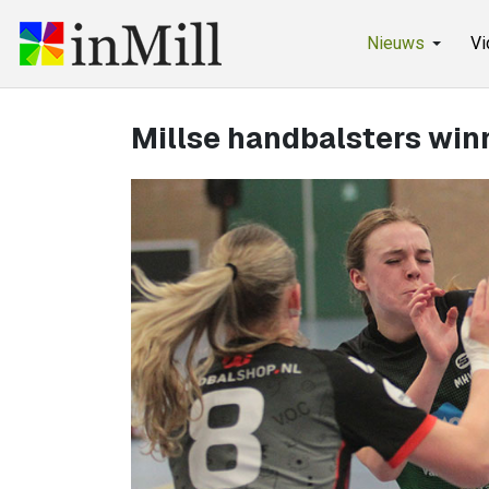
Nieuws
Vi
Millse handbalsters win