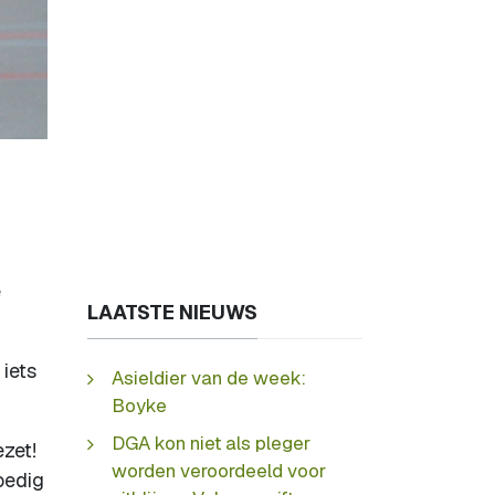
e
LAATSTE NIEUWS
 iets
Asieldier van de week:
Boyke
DGA kon niet als pleger
zet!
worden veroordeeld voor
oedig