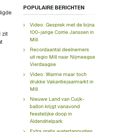
POPULAIRE BERICHTEN
digde
Video: Gesprek met de bijna
100-jarige Corrie Janssen in
 zit
Mill
at
Recordaantal deelnemers
uit regio Mill naar Nijmeegse
Vierdaagse
Video: Warme maar toch
drukke Vakantiejaarmarkt in
Mill
Nieuwe Land van Cuijk-
ballon krijgt vanavond
feestelijke doop in
Aldendrielpark
Extra gratis watertappunten