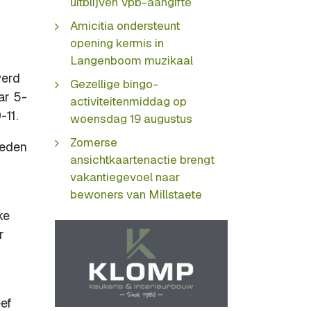
uitblijven Vpb-aangifte
Amicitia ondersteunt
opening kermis in
Langenboom muzikaal
werd
Gezellige bingo-
ar 5-
activiteitenmiddag op
-11.
woensdag 19 augustus
Zomerse
deden
ansichtkaartenactie brengt
vakantiegevoel naar
bewoners van Millstaete
ke
r
eef