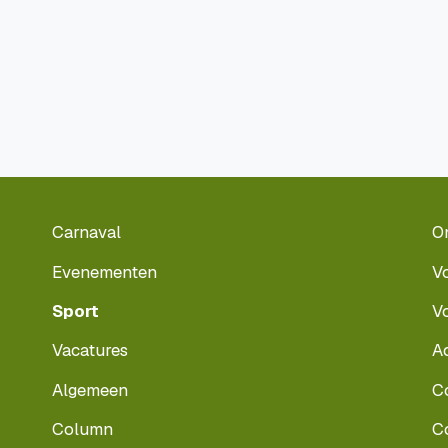
Carnaval
O
Evenementen
V
Sport
V
Vacatures
A
Algemeen
C
Column
C