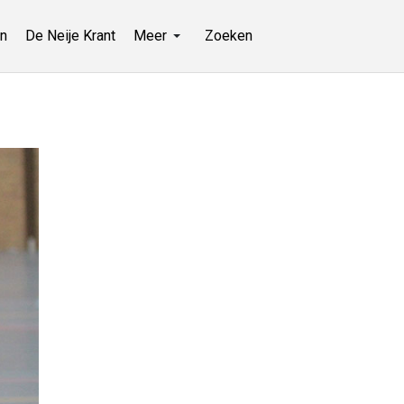
n
De Neije Krant
Meer
Zoeken