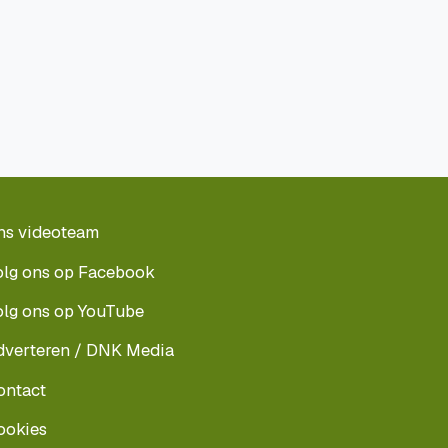
ns videoteam
olg ons op Facebook
olg ons op YouTube
dverteren / DNK Media
ontact
ookies