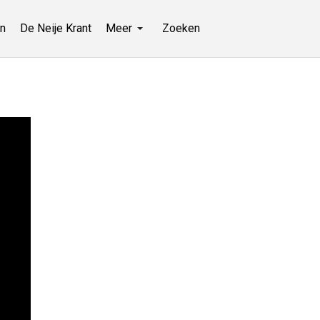
n
De Neije Krant
Meer
Zoeken