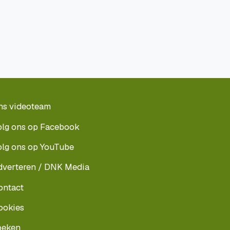
ns videoteam
olg ons op Facebook
olg ons op YouTube
dverteren / DNK Media
ontact
ookies
oeken