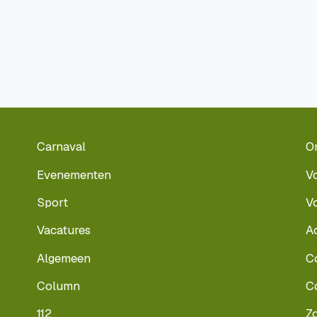
Carnaval
O
Evenementen
V
Sport
V
Vacatures
A
Algemeen
C
Column
C
112
Z