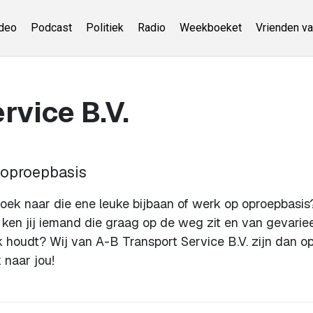
deo
Podcast
Politiek
Radio
Weekboeket
Vrienden va
rvice B.V.
 oproepbasis
oek naar die ene leuke bijbaan of werk op oproepbasi
of ken jij iemand die graag op de weg zit en van gevarie
 houdt? Wij van A-B Transport Service B.V. zijn dan o
 naar jou!