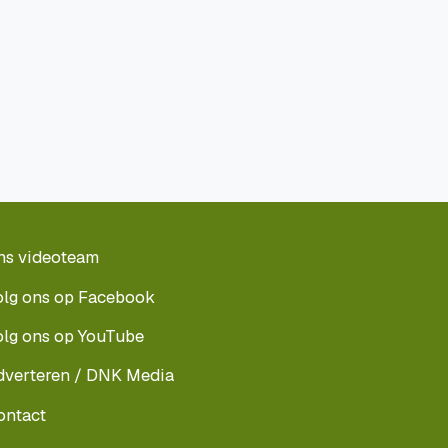
ns videoteam
olg ons op Facebook
olg ons op YouTube
dverteren / DNK Media
ontact