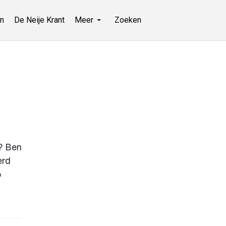
n
De Neije Krant
Meer
Zoeken
s? Ben
erd
p