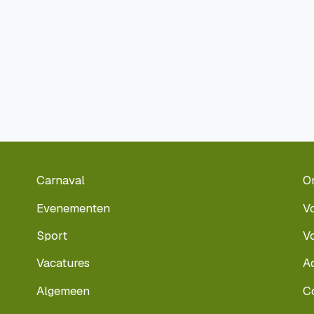
Carnaval
O
Evenementen
V
Sport
V
Vacatures
A
Algemeen
C