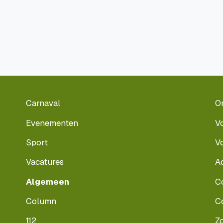
Carnaval
O
Evenementen
V
Sport
V
Vacatures
A
Algemeen
C
Column
C
112
Z