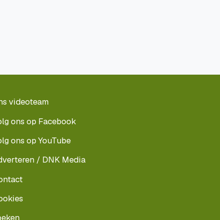
ns videoteam
olg ons op Facebook
olg ons op YouTube
dverteren / DNK Media
ontact
ookies
oeken