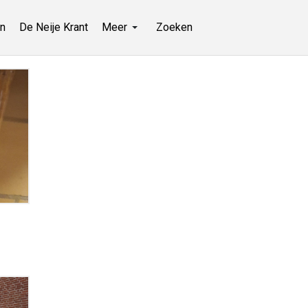
n
De Neije Krant
Meer
Zoeken