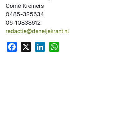
Corné Kremers
0485-325634
06-10838612
redactie@deneijekrant.nl
Facebook
X
LinkedIn
WhatsApp