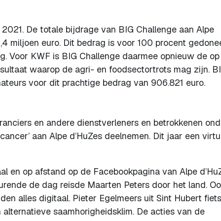
 2021. De totale bijdrage van BIG Challenge aan Alpe
4 miljoen euro. Dit bedrag is voor 100 procent gedone
ng. Voor KWF is BIG Challenge daarmee opnieuw de op
ultaat waarop de agri- en foodsectortrots mag zijn. B
teurs voor dit prachtige bedrag van 906.821 euro.
eranciers en andere dienstverleners en betrokkenen on
cancer’ aan Alpe d’HuZes deelnemen. Dit jaar een virtu
aal en op afstand op de Facebookpagina van Alpe d’Hu
rende de dag reisde Maarten Peters door het land. O
en alles digitaal. Pieter Egelmeers uit Sint Hubert fiet
alternatieve saamhorigheidsklim. De acties van de