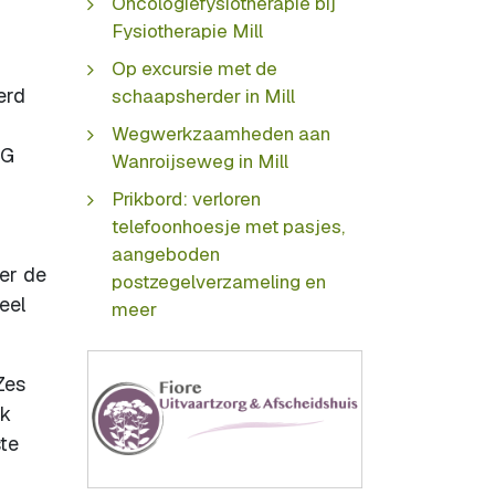
Oncologiefysiotherapie bij
Fysiotherapie Mill
Op excursie met de
erd
schaapsherder in Mill
Wegwerkzaamheden aan
IG
Wanroijseweg in Mill
Prikbord: verloren
telefoonhoesje met pasjes,
aangeboden
der de
postzegelverzameling en
eel
meer
Zes
ok
ste