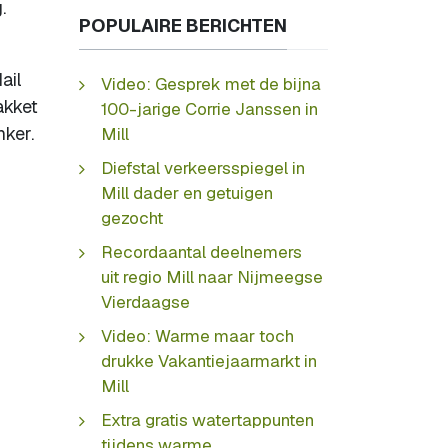
.
POPULAIRE BERICHTEN
ail
Video: Gesprek met de bijna
akket
100-jarige Corrie Janssen in
nker.
Mill
Diefstal verkeersspiegel in
Mill dader en getuigen
gezocht
Recordaantal deelnemers
uit regio Mill naar Nijmeegse
Vierdaagse
Video: Warme maar toch
drukke Vakantiejaarmarkt in
Mill
Extra gratis watertappunten
tijdens warme