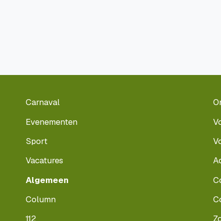
Carnaval
O
Evenementen
V
Sport
V
Vacatures
A
Algemeen
C
Column
C
112
Z