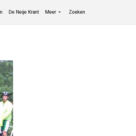
n
De Neije Krant
Meer
Zoeken