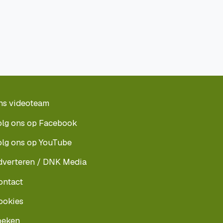
ns videoteam
olg ons op Facebook
olg ons op YouTube
dverteren / DNK Media
ontact
ookies
oeken