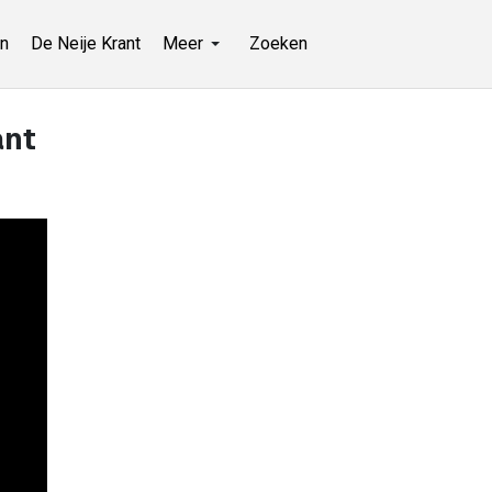
n
De Neije Krant
Meer
Zoeken
ant