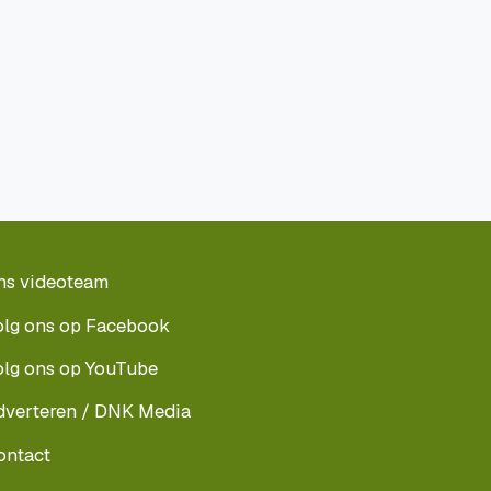
ns videoteam
olg ons op Facebook
olg ons op YouTube
dverteren / DNK Media
ontact