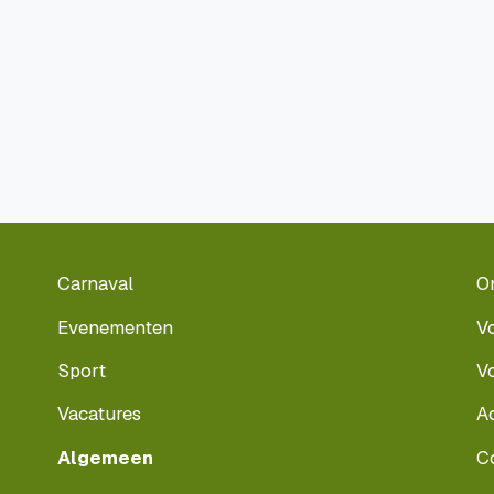
Carnaval
O
Evenementen
V
Sport
V
Vacatures
A
Algemeen
C