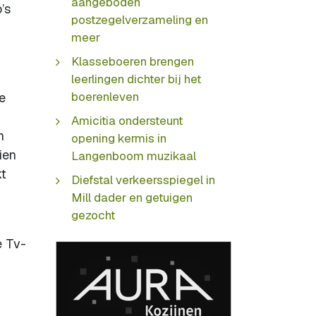
aangeboden
’s
postzegelverzameling en
meer
Klasseboeren brengen
leerlingen dichter bij het
boerenleven
e
Amicitia ondersteunt
n
opening kermis in
ien
Langenboom muzikaal
kt
Diefstal verkeersspiegel in
Mill dader en getuigen
gezocht
e Tv-