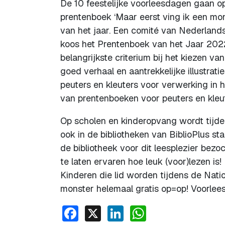
De 10 feestelijke voorleesdagen gaan op
prentenboek ‘Maar eerst ving ik een mons
van het jaar. Een comité van Nederlands
koos het Prentenboek van het Jaar 2022
belangrijkste criterium bij het kiezen v
goed verhaal en aantrekkelijke illustrat
peuters en kleuters voor verwerking in 
van prentenboeken voor peuters en kleute
Op scholen en kinderopvang wordt tijde
ook in de bibliotheken van BiblioPlus st
de bibliotheek voor dit leesplezier bezo
te laten ervaren hoe leuk (voor)lezen is!
Kinderen die lid worden tijdens de Nati
monster helemaal gratis op=op! Voorleest
Facebook
X
LinkedIn
WhatsApp