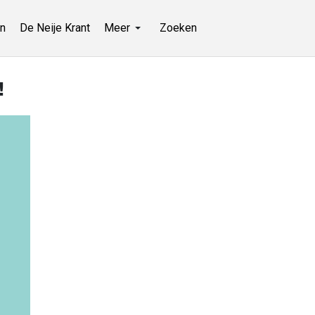
n
De Neije Krant
Meer
Zoeken
!