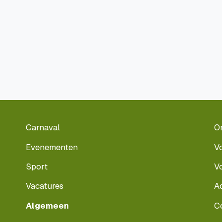
Carnaval
O
Evenementen
V
Sport
V
Vacatures
A
Algemeen
C