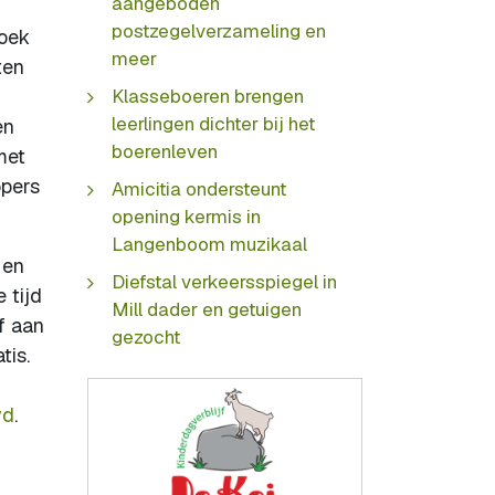
aangeboden
postzegelverzameling en
boek
meer
ten
Klasseboeren brengen
leerlingen dichter bij het
en
boerenleven
met
ppers
Amicitia ondersteunt
opening kermis in
Langenboom muzikaal
 en
Diefstal verkeersspiegel in
 tijd
Mill dader en getuigen
f aan
gezocht
tis.
vd
.