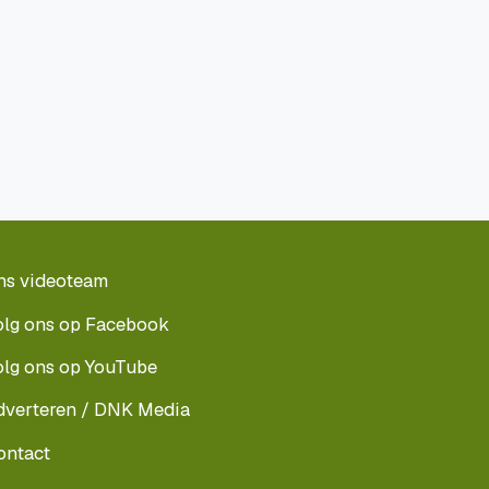
ns videoteam
olg ons op Facebook
olg ons op YouTube
dverteren / DNK Media
ontact