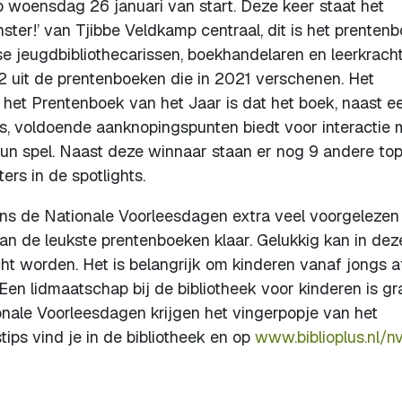
 woensdag 26 januari van start. Deze keer staat het
ter!’ van Tjibbe Veldkamp centraal, dit is het prenten
e jeugdbibliothecarissen, boekhandelaren en leerkrach
 uit de prentenboeken die in 2021 verschenen. Het
an het Prentenboek van het Jaar is dat het boek, naast e
ies, voldoende aanknopingspunten biedt voor interactie 
hun spel. Naast deze winnaar staan er nog 9 andere to
rs in de spotlights.
ns de Nationale Voorleesdagen extra veel voorgelezen
aan de leukste prentenboeken klaar. Gelukkig kan in deze
cht worden. Het is belangrijk om kinderen vanaf jongs a
 Een lidmaatschap bij de bibliotheek voor kinderen is gra
onale Voorleesdagen krijgen het vingerpopje van het
ips vind je in de bibliotheek en op
www.biblioplus.nl/n