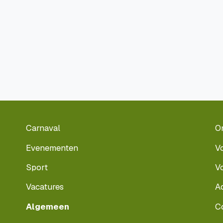
Carnaval
O
Evenementen
V
Sport
V
Vacatures
A
Algemeen
C