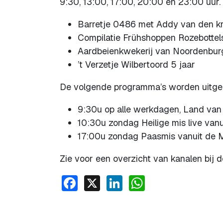
9:30, 13:00, 17:00, 20:00 en 23:00 uur.
Barretje 0486 met Addy van den 
Compilatie Frühshoppen Rozebottel
Aardbeienkwekerij van Noordenbu
’t Verzetje Wilbertoord 5 jaar
De volgende programma’s worden uitgez
9:30u op alle werkdagen, Land va
10:30u zondag Heilige mis live vanu
17:00u zondag Paasmis vanuit de M
Zie voor een overzicht van kanalen bij 
Facebook
X
LinkedIn
WhatsApp