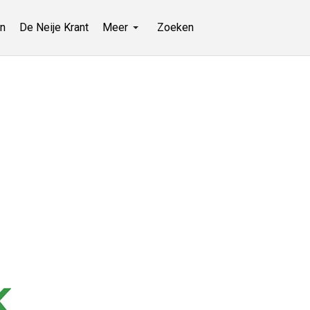
n
De Neije Krant
Meer
Zoeken