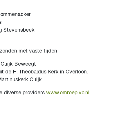
krommenacker
s
rg Stevensbeek
onden met vaste tijden:
n Cuijk Beweegt
it de H. Theobaldus Kerk in Overloon.
artinuskerk Cuijk
de diverse providers
www.omroeplvc.nl
.