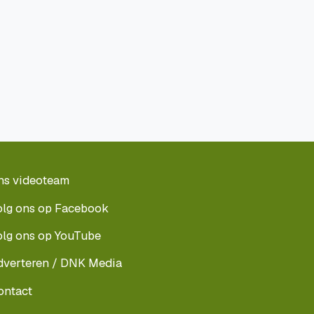
ns videoteam
olg ons op Facebook
olg ons op YouTube
dverteren / DNK Media
ontact