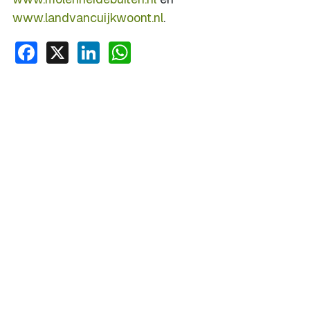
www.landvancuijkwoont.nl
.
Facebook
X
LinkedIn
WhatsApp