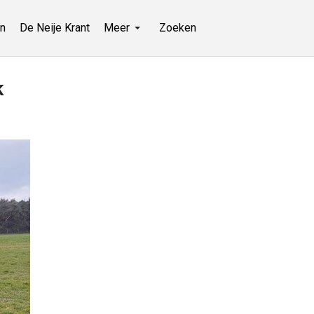
n
De Neije Krant
Meer
Zoeken
k