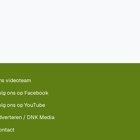
ns videoteam
olg ons op Facebook
olg ons op YouTube
dverteren / DNK Media
ontact