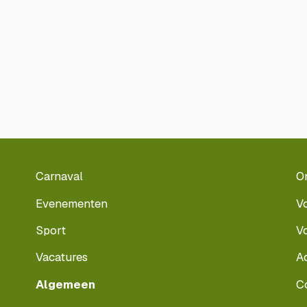
Carnaval
O
Evenementen
V
Sport
V
Vacatures
A
Algemeen
C