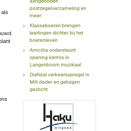
aangeboden
postzegelverzameling en
als
meer
Klasseboeren brengen
leerlingen dichter bij het
bouwd
boerenleven
plant
Amicitia ondersteunt
opening kermis in
Langenboom muzikaal
Diefstal verkeersspiegel in
Mill dader en getuigen
gezocht
 ons