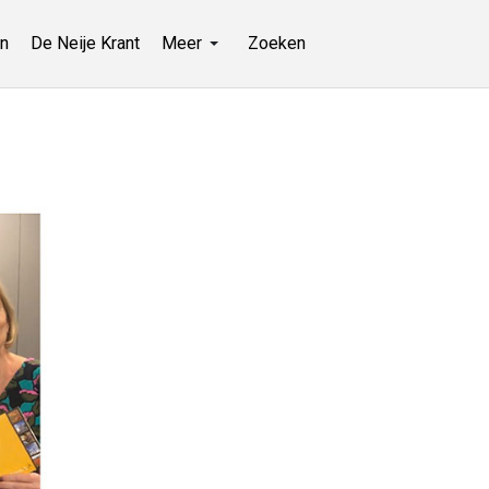
n
De Neije Krant
Meer
Zoeken