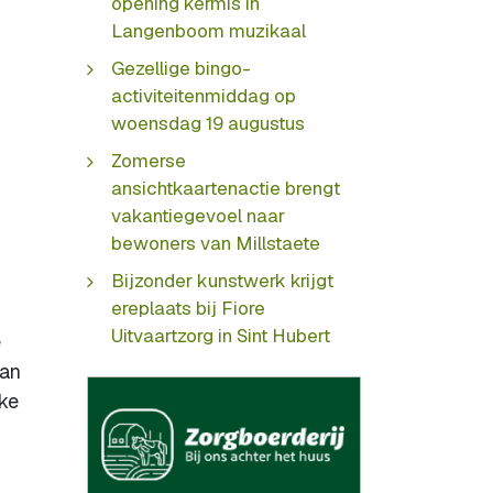
opening kermis in
Langenboom muzikaal
Gezellige bingo-
activiteitenmiddag op
woensdag 19 augustus
Zomerse
ansichtkaartenactie brengt
vakantiegevoel naar
bewoners van Millstaete
Bijzonder kunstwerk krijgt
ereplaats bij Fiore
Uitvaartzorg in Sint Hubert
e
van
uke