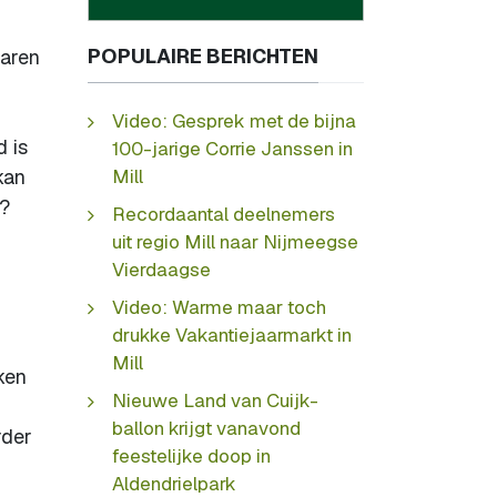
POPULAIRE BERICHTEN
waren
Video: Gesprek met de bijna
d is
100-jarige Corrie Janssen in
kan
Mill
t?
Recordaantal deelnemers
uit regio Mill naar Nijmeegse
Vierdaagse
Video: Warme maar toch
drukke Vakantiejaarmarkt in
Mill
ken
Nieuwe Land van Cuijk-
ballon krijgt vanavond
rder
feestelijke doop in
Aldendrielpark