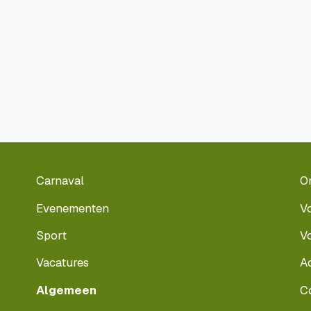
Carnaval
O
Evenementen
V
Sport
V
Vacatures
A
Algemeen
C