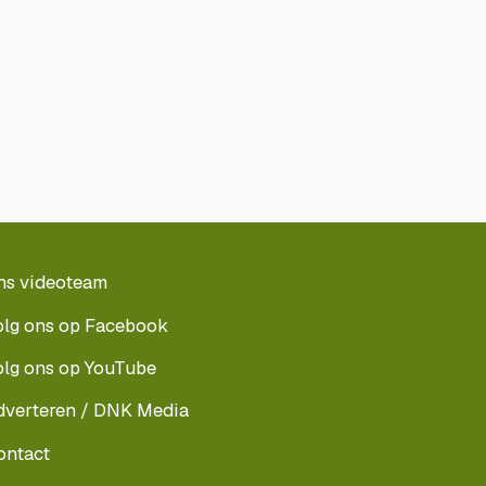
ns videoteam
olg ons op Facebook
olg ons op YouTube
dverteren / DNK Media
ontact