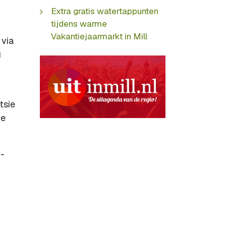
Extra gratis watertappunten
tijdens warme
Vakantiejaarmarkt in Mill
 via
g
tsie
ge
6-