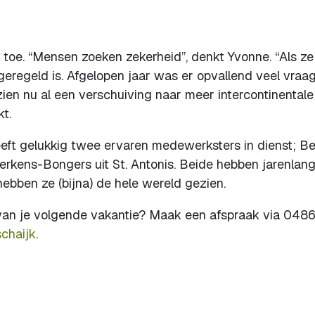
toe. “Mensen zoeken zekerheid”, denkt Yvonne. “Als ze
eregeld is. Afgelopen jaar was er opvallend veel vraa
en nu al een verschuiving naar meer intercontinentale
t.
heeft gelukkig twee ervaren medewerksters in dienst; Be
rkens-Bongers uit St. Antonis. Beide hebben jarenlan
ebben ze (bijna) de hele wereld gezien.
 van je volgende vakantie? Maak een afspraak via 048
schaijk
.