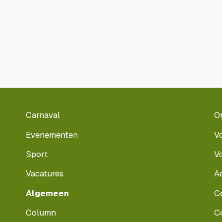
Carnaval
O
Evenementen
V
Sport
V
Vacatures
A
Algemeen
C
Column
C