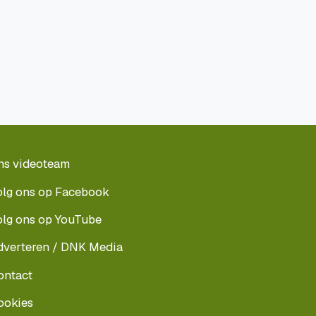
ns videoteam
olg ons op Facebook
olg ons op YouTube
dverteren / DNK Media
ontact
ookies