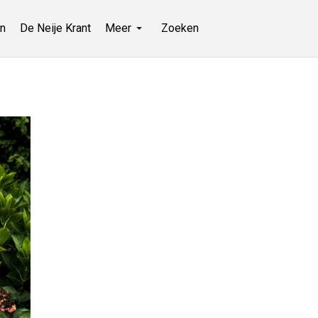
n
De Neije Krant
Meer
Zoeken