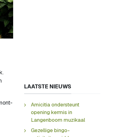
k.
n
LAATSTE NIEUWS
mont-
Amicitia ondersteunt
opening kermis in
Langenboom muzikaal
Gezellige bingo-