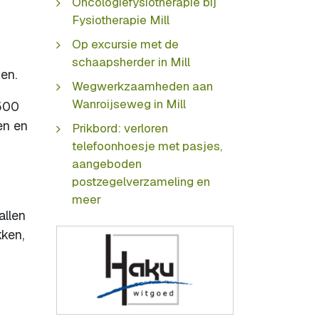
Oncologiefysiotherapie bij
Fysiotherapie Mill
Op excursie met de
schaapsherder in Mill
en.
Wegwerkzaamheden aan
Wanroijseweg in Mill
1500
en en
Prikbord: verloren
telefoonhoesje met pasjes,
aangeboden
postzegelverzameling en
meer
allen
kken,