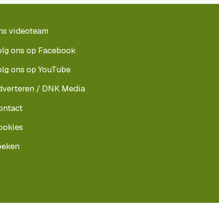
ns videoteam
olg ons op Facebook
olg ons op YouTube
dverteren / DNK Media
ontact
ookies
oeken