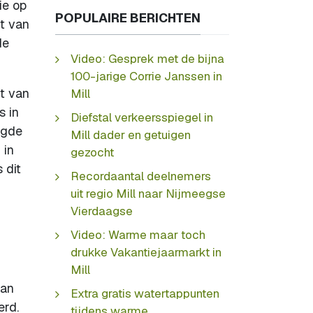
ie op
POPULAIRE BERICHTEN
it van
de
Video: Gesprek met de bijna
100-jarige Corrie Janssen in
t van
Mill
s in
Diefstal verkeersspiegel in
igde
Mill dader en getuigen
 in
gezocht
 dit
Recordaantal deelnemers
uit regio Mill naar Nijmeegse
Vierdaagse
Video: Warme maar toch
drukke Vakantiejaarmarkt in
Mill
dan
Extra gratis watertappunten
erd.
tijdens warme