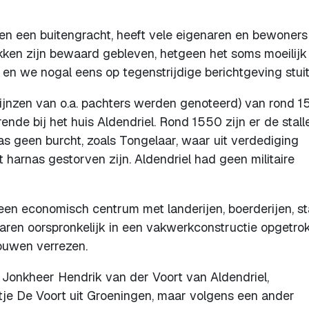
 en een buitengracht, heeft vele eigenaren en bewoners
tukken zijn bewaard gebleven, hetgeen het soms moeilijk
en we nogal eens op tegenstrijdige berichtgeving stuit
ijnzen van o.a. pachters werden genoteerd) van rond 
ende bij het huis Aldendriel. Rond 1550 zijn er de stall
as geen burcht, zoals Tongelaar, waar uit verdediging
et harnas gestorven zijn. Aldendriel had geen militaire
een economisch centrum met landerijen, boerderijen, st
aren oorspronkelijk in een vakwerkconstructie opgetro
bouwen verrezen.
s Jonkheer Hendrik van der Voort van Aldendriel,
ltje De Voort uit Groeningen, maar volgens een ander