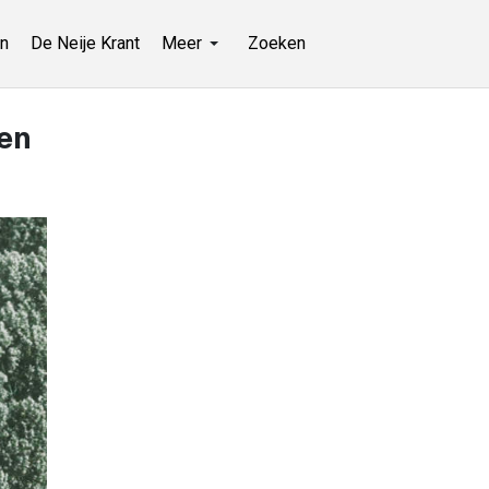
n
De Neije Krant
Meer
Zoeken
ren