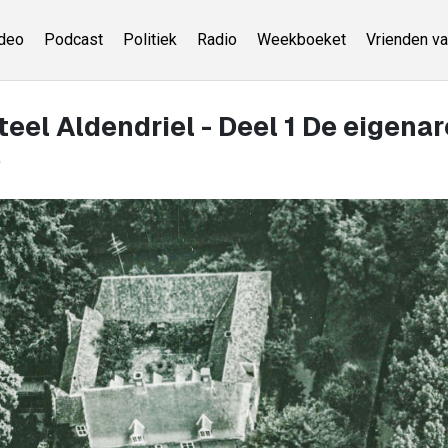
deo
Podcast
Politiek
Radio
Weekboeket
Vrienden va
eel Aldendriel - Deel 1 De eigena
)