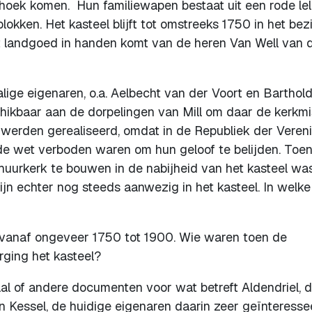
rhoek komen. Hun familiewapen bestaat uit een rode lel
blokken. Het kasteel blijft tot omstreeks 1750 in het bez
t landgoed in handen komt van de heren Van Well van 
ige eigenaren, o.a. Aelbecht van der Voort en Barthold
chikbaar aan de dorpelingen van Mill om daar de kerkmi
n werden gerealiseerd, omdat in de Republiek der Veren
de wet verboden waren om hun geloof te belijden. Toen
uurkerk te bouwen in de nabijheid van het kasteel was
ijn echter nog steeds aanwezig in het kasteel. In welke
vanaf ongeveer 1750 tot 1900. Wie waren toen de
ging het kasteel?
iaal of andere documenten voor wat betreft Aldendriel, 
n Kessel, de huidige eigenaren daarin zeer geïnteresse