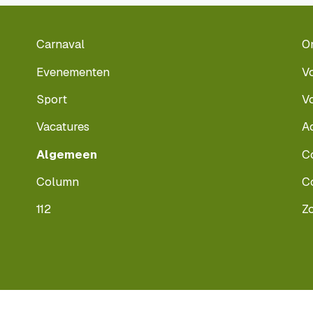
Carnaval
O
Evenementen
V
Sport
V
Vacatures
A
Algemeen
C
Column
C
112
Z