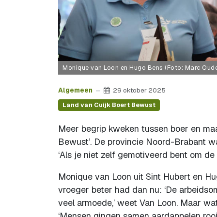
Monique van Loon en Hugo Bens (Foto: Marc Oud
Algemeen
29 oktober 2025
Land van Cuijk Boert Bewust
Meer begrip kweken tussen boer en maat
Bewust’. De provincie Noord-Brabant waa
‘Als je niet zelf gemotiveerd bent om de
Monique van Loon uit Sint Hubert en Hug
vroeger beter had dan nu: ‘De arbeids
veel armoede,’ weet Van Loon. Maar wa
‘Mensen gingen samen aardappelen rooie