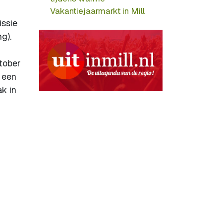
Vakantiejaarmarkt in Mill
issie
g).
ktober
 een
k in