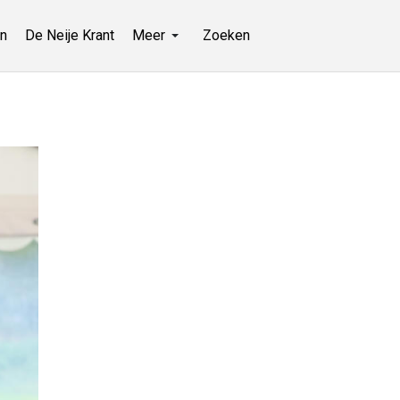
n
De Neije Krant
Meer
Zoeken