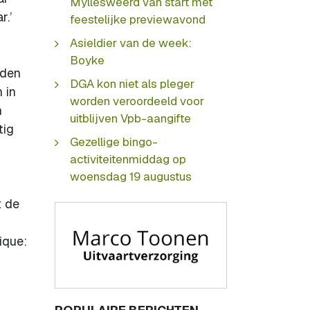
Myllesweerd van start met
.’
feestelijke previewavond
Asieldier van de week:
Boyke
iden
DGA kon niet als pleger
 in
worden veroordeeld voor
n
uitblijven Vpb-aangifte
tig
Gezellige bingo-
activiteitenmiddag op
woensdag 19 augustus
t de
ique: