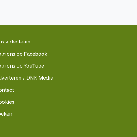
ns videoteam
olg ons op Facebook
olg ons op YouTube
dverteren / DNK Media
ontact
ookies
oeken