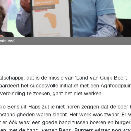
enhoven)
schappij: dat is de missie van ‘Land van Cuijk Boert
rdeert het succesvolle initiatief met een Agrifoodplui
 verbinding te zoeken, gaat het niet werken.’
o Bens uit Haps zul je niet horen zeggen dat de boer 
omstandigheden waren slecht. Het werk was zwaar. Er 
t er óók was: een goede band tussen boeren en burger
n, met de hand,’ vertelt Bens. ‘Burgers wisten nog wa