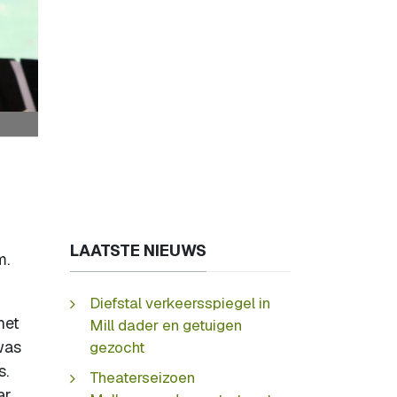
LAATSTE NIEUWS
m.
Diefstal verkeersspiegel in
het
Mill dader en getuigen
was
gezocht
s.
Theaterseizoen
ar