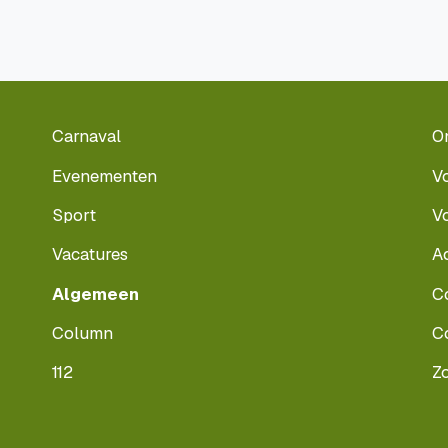
Carnaval
O
Evenementen
V
Sport
V
Vacatures
A
Algemeen
C
Column
C
112
Z