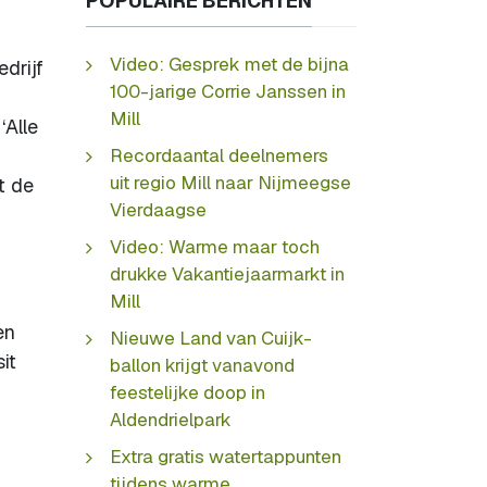
POPULAIRE BERICHTEN
Video: Gesprek met de bijna
drijf
100-jarige Corrie Janssen in
Mill
‘Alle
Recordaantal deelnemers
uit regio Mill naar Nijmeegse
t de
Vierdaagse
Video: Warme maar toch
drukke Vakantiejaarmarkt in
Mill
en
Nieuwe Land van Cuijk-
it
ballon krijgt vanavond
feestelijke doop in
Aldendrielpark
Extra gratis watertappunten
tijdens warme