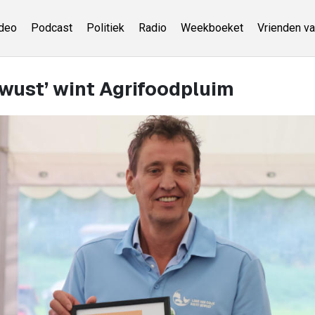
deo
Podcast
Politiek
Radio
Weekboeket
Vrienden va
ewust’ wint Agrifoodpluim