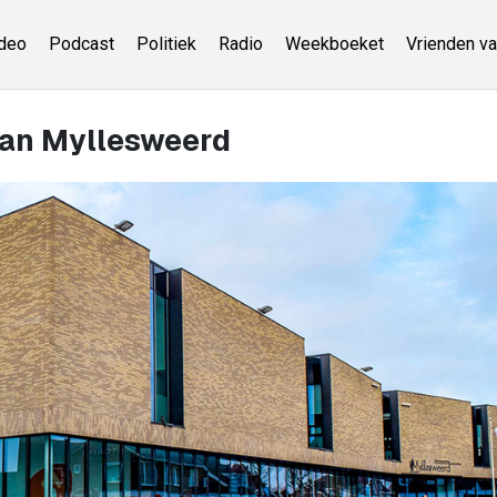
deo
Podcast
Politiek
Radio
Weekboeket
Vrienden va
 van Myllesweerd