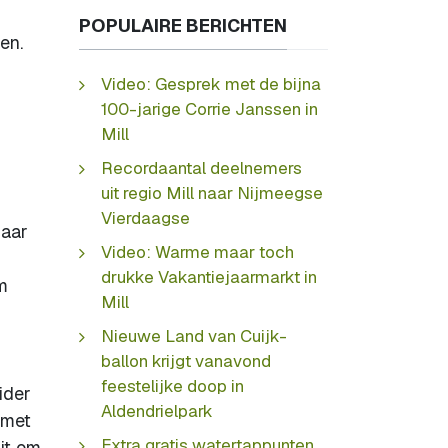
POPULAIRE BERICHTEN
en.
n
Video: Gesprek met de bijna
100-jarige Corrie Janssen in
Mill
Recordaantal deelnemers
uit regio Mill naar Nijmeegse
Vierdaagse
maar
Video: Warme maar toch
drukke Vakantiejaarmarkt in
m
Mill
Nieuwe Land van Cuijk-
ballon krijgt vanavond
feestelijke doop in
ider
Aldendrielpark
 met
Extra gratis watertappunten
it om