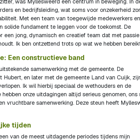
rzitter, was Myllesweerd een centrum in beweging. In d
rders en bedrijfsleiding, wat soms voor onzekerheid zo
iliteit. Met een team van toegewijde medewerkers e
een solide fundament te leggen voor de toekomst. De
 een jong, dynamisch en creatief team dat met passie
houdt. Ik ben ontzettend trots op wat we hebben bereikt
: Een constructieve band
e uitstekende samenwerking met de gemeente. De
 Hubert, en later met de gemeente Land van Cuijk, zij
erlopen. Ik wil hierbij speciaal de wethouders en de
 hebben onze uitdagingen altijd serieus genomen, ons 
en vruchtbare samenwerking. Deze steun heeft Mylles
jke tijden
een van de meest uitdagende periodes tijdens mijn