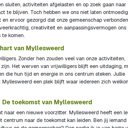
 sluiten, activiteiten afgelasten en op zoek gaan naar
ct te blijven. Toch hebben we ons niet laten ontmoedig
ht en ervoor gezorgd dat onze gemeenschap verbonde
 veerkrachtig, creativiteit en aanpassingsvermogen ons
s te komen.
t hart van Myllesweerd
illigers. Zonder hen zouden veel van onze activiteiten,
ijn. Het werven van vrijwilligers blijft een uitdaging, 
 die hun tijd en energie in ons centrum steken. Jullie
t Myllesweerd een plek blijft waar iedereen zich welko
r: De toekomst van Myllesweerd
 naar een nieuwe voorzitter. Myllesweerd heeft een le
het centrum naar de toekomst kan leiden. Ben jij iemand
cultuur en de gemeenschap? Dan nodig ik je van harte u