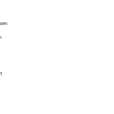
sen.
n.
ft