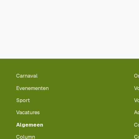
Carnaval
O
Evenementen
V
Sport
V
Vacatures
A
Algemeen
C
Column
C