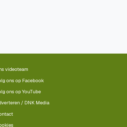
ns videoteam
olg ons op Facebook
olg ons op YouTube
dverteren / DNK Media
ontact
ookies