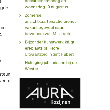
activiteitenmiddag op
e
woensdag 19 augustus
rgde.
n
Zomerse
ansichtkaartenactie brengt
 en
vakantiegevoel naar
bewoners van Millstaete
.
Bijzonder kunstwerk krijgt
ereplaats bij Fiore
Uitvaartzorg in Sint Hubert
n
Huldiging jubilarissen bij de
Wester
steun
weerd