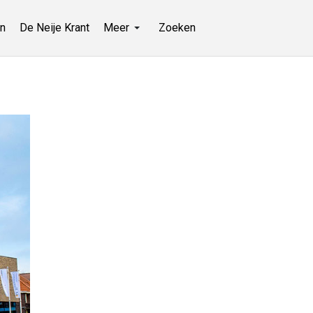
n
De Neije Krant
Meer
Zoeken