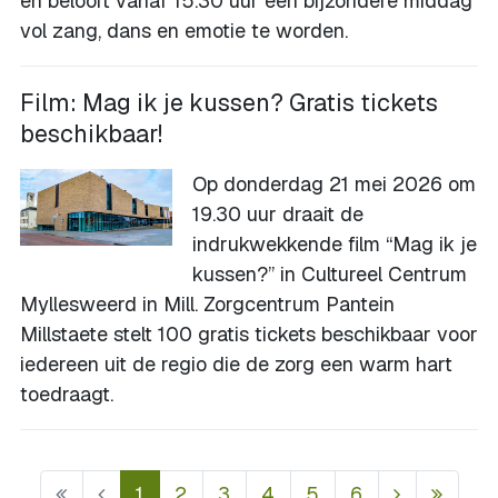
en belooft vanaf 15.30 uur een bijzondere middag
vol zang, dans en emotie te worden.
Film: Mag ik je kussen? Gratis tickets
beschikbaar!
Op donderdag 21 mei 2026 om
19.30 uur draait de
indrukwekkende film “Mag ik je
kussen?” in Cultureel Centrum
Myllesweerd in Mill. Zorgcentrum Pantein
Millstaete stelt 100 gratis tickets beschikbaar voor
iedereen uit de regio die de zorg een warm hart
toedraagt.
1
2
3
4
5
6