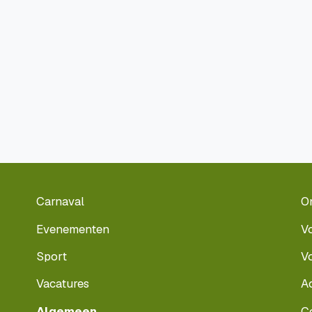
Carnaval
O
Evenementen
V
Sport
V
Vacatures
A
Algemeen
C