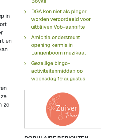
Boyke
DGA kon niet als pleger
p in
worden veroordeeld voor
ort
uitblijven Vpb-aangifte
er
Amicitia ondersteunt
rt en
opening kermis in
 kan
Langenboom muzikaal
Gezellige bingo-
activiteitenmiddag op
woensdag 19 augustus
ren
 ze
n zo