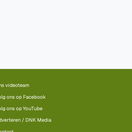
ns videoteam
olg ons op Facebook
olg ons op YouTube
dverteren / DNK Media
ontact