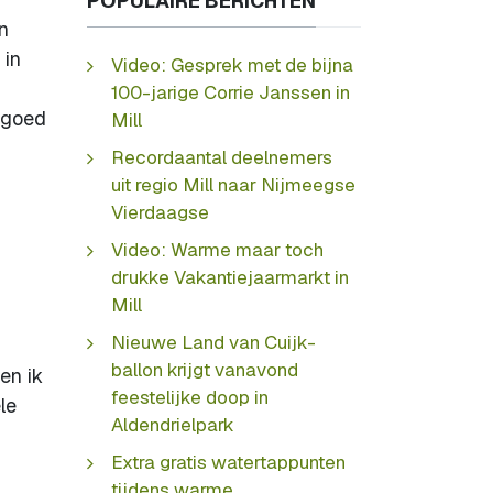
POPULAIRE BERICHTEN
n
 in
Video: Gesprek met de bijna
100-jarige Corrie Janssen in
t goed
Mill
Recordaantal deelnemers
uit regio Mill naar Nijmeegse
Vierdaagse
Video: Warme maar toch
drukke Vakantiejaarmarkt in
Mill
Nieuwe Land van Cuijk-
ballon krijgt vanavond
en ik
feestelijke doop in
le
Aldendrielpark
Extra gratis watertappunten
tijdens warme