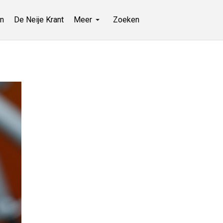
n
De Neije Krant
Meer
Zoeken