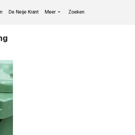
n
De Neije Krant
Meer
Zoeken
ng