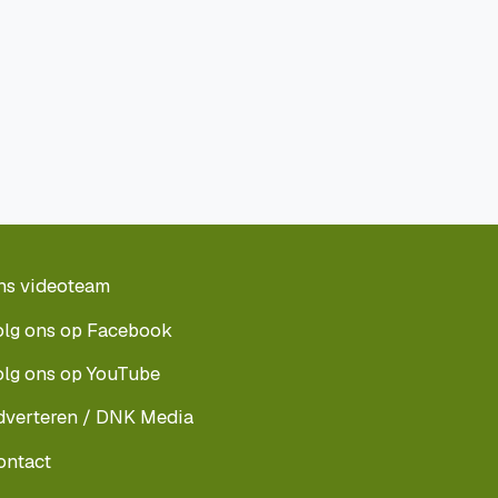
ns videoteam
olg ons op Facebook
olg ons op YouTube
dverteren / DNK Media
ontact