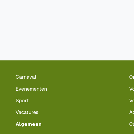
Carnaval
O
Evenementen
V
Sport
V
Vacatures
A
Algemeen
C