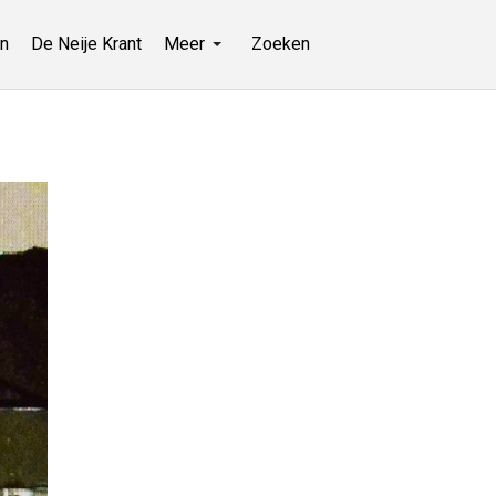
n
De Neije Krant
Meer
Zoeken