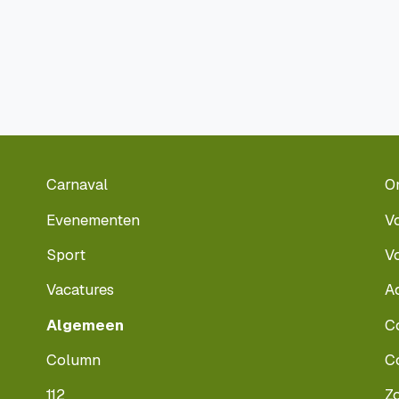
Carnaval
O
Evenementen
V
Sport
V
Vacatures
A
Algemeen
C
Column
C
112
Z