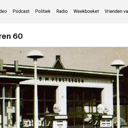
deo
Podcast
Politiek
Radio
Weekboeket
Vrienden va
aren 60