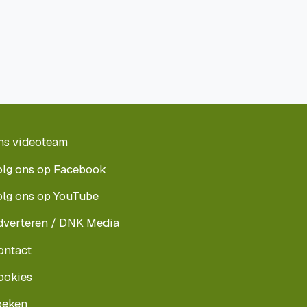
ns videoteam
olg ons op Facebook
olg ons op YouTube
dverteren / DNK Media
ontact
ookies
oeken