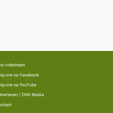
ns videoteam
olg ons op Facebook
olg ons op YouTube
dverteren / DNK Media
ontact