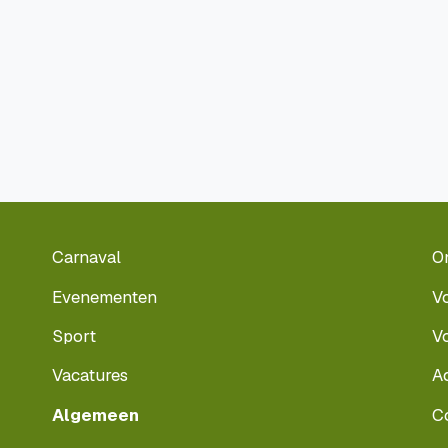
Carnaval
O
Evenementen
V
Sport
V
Vacatures
A
Algemeen
C