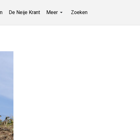
n
De Neije Krant
Meer
Zoeken