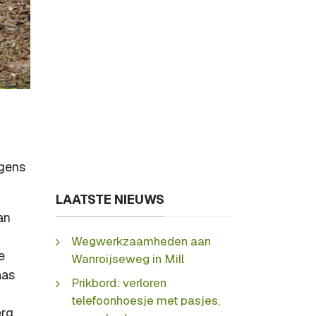
igens
LAATSTE NIEUWS
an
Wegwerkzaamheden aan
e
Wanroijseweg in Mill
aas
Prikbord: verloren
telefoonhoesje met pasjes,
erg