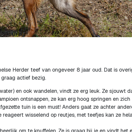
helse Herder teef van ongeveer 8 jaar oud. Dat is over
n graag actief bezig.
 water) en ook wandelen, vindt ze erg leuk. Ze sjouwt d
 kampioen ontsnappen, ze kan erg hoog springen en zich
fgezette tuin is een must! Anders gaat ze achter ander
Ze reageert wisselend op reutjes, met teefjes kan ze hel
 heerlijk om te knuffelen. Ze is graag bij je en vindt het 