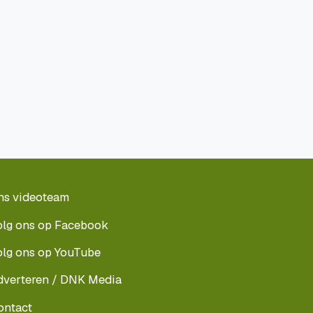
ns videoteam
olg ons op Facebook
olg ons op YouTube
dverteren / DNK Media
ontact