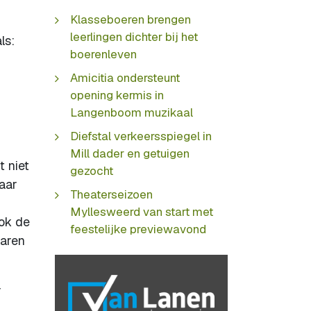
Klasseboeren brengen
leerlingen dichter bij het
ls:
boerenleven
Amicitia ondersteunt
opening kermis in
Langenboom muzikaal
Diefstal verkeersspiegel in
Mill dader en getuigen
t niet
gezocht
aar
Theaterseizoen
Myllesweerd van start met
ok de
feestelijke previewavond
waren
r