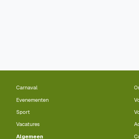
Carnaval
O
Evenementen
V
Sport
V
Vacatures
A
Algemeen
C