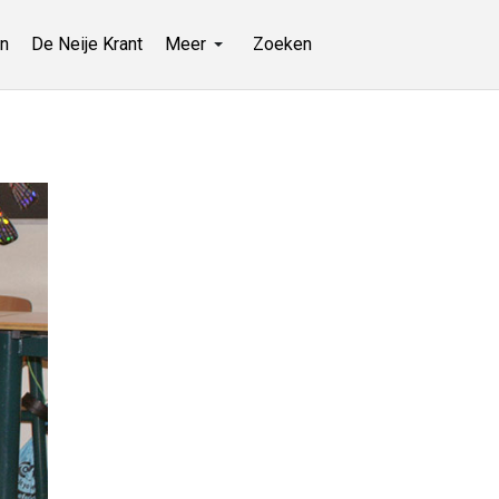
n
De Neije Krant
Meer
Zoeken