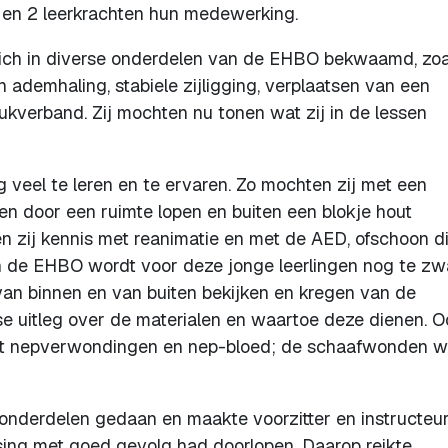
rs en 2 leerkrachten hun medewerking.
zich in diverse onderdelen van de EHBO bekwaamd, zoa
 ademhaling, stabiele zijligging, verplaatsen van een
ukverband. Zij mochten nu tonen wat zij in de lessen
g veel te leren en te ervaren. Zo mochten zij met een
n door een ruimte lopen en buiten een blokje hout
n zij kennis met reanimatie en met de AED, ofschoon di
n de EHBO wordt voor deze jonge leerlingen nog te zw
an binnen en van buiten bekijken en kregen van de
 uitleg over de materialen en waartoe deze dienen. O
met nepverwondingen en nep-bloed; de schaafwonden 
 onderdelen gedaan en maakte voorzitter en instructeu
ing met goed gevolg had doorlopen. Daarop reikte