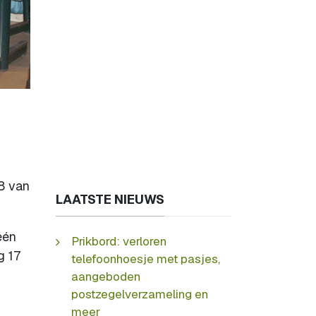
8 van
LAATSTE NIEUWS
één
Prikbord: verloren
g 17
telefoonhoesje met pasjes,
aangeboden
postzegelverzameling en
meer