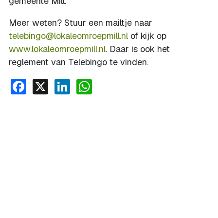
gemeente Mill.
Meer weten? Stuur een mailtje naar
telebingo@lokaleomroepmill.nl
of kijk op
www.lokaleomroepmill.nl
. Daar is ook het
reglement van Telebingo te vinden.
Facebook
X
LinkedIn
WhatsApp